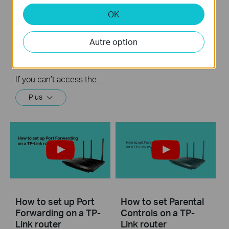
What should I do if I
How to turn a router
OK
cannot access the
into an Access
internet? - Using a
Point?
cable modem and a
Autre option
TP-Link router
If you can’t access the internet using a cable modem and TP-Link router, follow this video step by step to solve your problem.
Plus
How to set up Port
How to set Parental
Forwarding on a TP-
Controls on a TP-
Link router
Link router