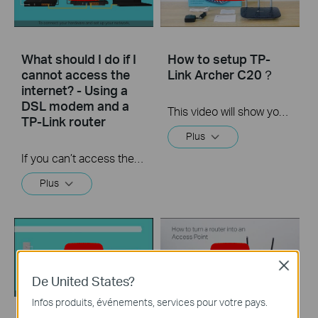
What should I do if I
How to setup TP-
cannot access the
Link Archer C20？
internet? - Using a
DSL modem and a
This video will show you how to finish the setup of Archer C20.
TP-Link router
Plus
If you can’t access the internet using a DSL modem and TP-Link router, this video can help you solve the problem.
Plus
Close
De United States?
Infos produits, événements, services pour votre pays.