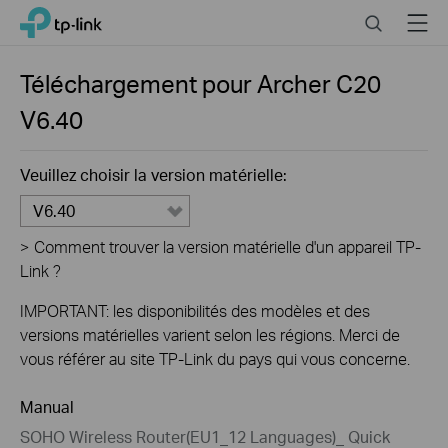
Close
Click
Search
Menu
TP-Link, Reliably Smart
to
skip
the
Téléchargement pour
Archer C20
navigation
V6.40
bar
Veuillez choisir la version matérielle:
V6.40
>
Comment trouver la version matérielle d'un appareil TP-
Link ?
IMPORTANT: les disponibilités des modèles et des
versions matérielles varient selon les régions. Merci de
vous référer au site TP-Link du pays qui vous concerne.
Manual
SOHO Wireless Router(EU1_12 Languages)_ Quick