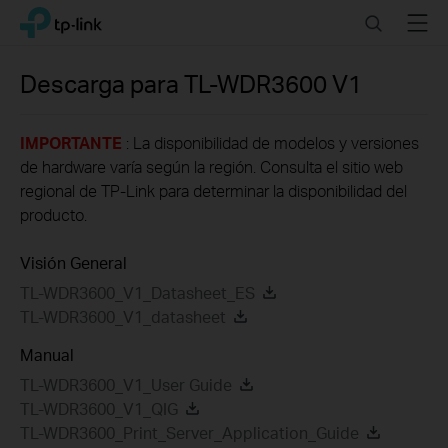
Click
Search
Menu
TP-Link, Reliably Smart
to
skip
the
Descarga para
TL-WDR3600
V1
navigation
bar
IMPORTANTE
: La disponibilidad de modelos y versiones
de hardware varía según la región. Consulta el sitio web
regional de TP-Link para determinar la disponibilidad del
producto.
Visión General
TL-WDR3600_V1_Datasheet_ES
TL-WDR3600_V1_datasheet
Manual
TL-WDR3600_V1_User Guide
TL-WDR3600_V1_QIG
TL-WDR3600_Print_Server_Application_Guide