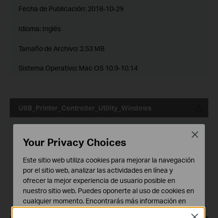
Fecha de Publicación:
2018-10-29
Idioma:
Inglés
Tamaño de Archivo:
2.53 MB
Sistema Operativo: Mac OS 10.9-10.14
USB_Printer_Controller_Utility_Windows
Fecha de Publicación:
2016-11-13
Close
Your Privacy Choices
Idioma:
Inglés
Este sitio web utiliza cookies para mejorar la navegación
Tamaño de Archivo:
14.6 MB
por el sitio web, analizar las actividades en línea y
ofrecer la mejor experiencia de usuario posible en
Sistema Operativo: WinXP/Vista/7/8/8.1/10
nuestro sitio web. Puedes oponerte al uso de cookies en
cualquier momento. Encontrarás más información en
nuestra
política de privacidad
.
Close