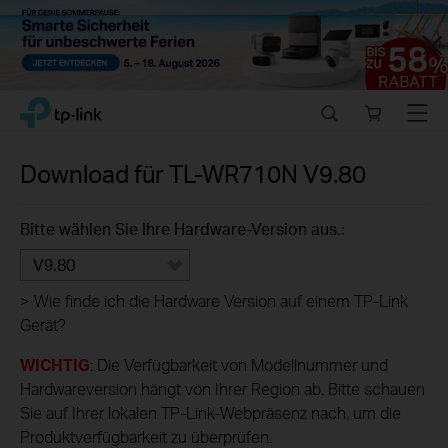
Close
Click
Search
Online
Menu
TP-Link, Reliably Smart
to
store
skip
the
Download für
TL-WR710N
V9.80
navigation
bar
Bitte wählen Sie Ihre Hardware-Version aus.:
V9.80
>
Wie finde ich die Hardware Version auf einem TP-Link
Gerät?
WICHTIG
: Die Verfügbarkeit von Modellnummer und
Hardwareversion hängt von Ihrer Region ab. Bitte schauen
Sie auf Ihrer lokalen TP-Link-Webpräsenz nach, um die
Produktverfügbarkeit zu überprüfen.