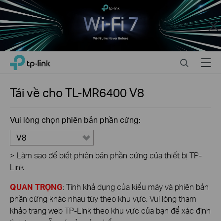
Close
Click
Search
Menu
TP-Link, Reliably Smart
to
skip
the
Tải về cho
TL-MR6400
V8
navigation
bar
Vui lòng chọn phiên bản phần cứng:
V8
>
Làm sao để biết phiên bản phần cứng của thiết bị TP-
Link
QUAN TRỌNG
: Tính khả dụng của kiểu máy và phiên bản
phần cứng khác nhau tùy theo khu vực. Vui lòng tham
khảo trang web TP-Link theo khu vực của bạn để xác định