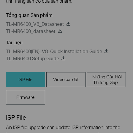
tình trạng sẵn có của sản phẩm.
Tổng quan Sản phẩm
TL-MR6400_V8_Datasheet
TL-MR6400_datasheet
Tài Liệu
TL-MR6400(EN)_V8_Quick Installation Guide
TL-MR6400 Setup Guide
Những Câu Hỏi
ISP File
Video cài đặt
Thường Gặp
Firmware
ISP File
An ISP file upgrade can update ISP information into the