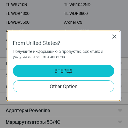
TL-WR710N
TL-WR1042ND
TL-WDR4300
TL-WDR3600
TL-WDR3500
Archer C9
Archer C5
Archer C3200
Close
Archer C2600
Archer C20i
From United States?
Archer C2
Получайте информацию о продуктах, событиях и
услугах для вашего региона.
Все комплекты Deco
ВПЕРЕД
Усилители Wi-Fi
Other Option
Серия Fusion
Маршрутизаторы ADSL/VDSL
Адаптеры Powerline
Маршрутизаторы 5G/4G