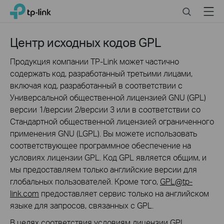
Click
Search
Menu
TP-Link, Reliably Smart
to
skip
the
Центр исходных кодов GPL
navigation
bar
Продукция компании TP-Link может частично
содержать код, разработанный третьими лицами,
включая код, разработанный в соответствии с
Универсальной общественной лицензией GNU (GPL)
версии 1/версии 2/версии 3 или в соответствии со
Стандартной общественной лицензией ограниченного
применения GNU (LGPL). Вы можете использовать
соответствующее программное обеспечение на
условиях лицензии GPL. Код GPL является общим, и
мы предоставляем только английские версии для
глобальных пользователей. Кроме того,
GPL@tp-
link.com
предоставляет сервис только на английском
языке для запросов, связанных с GPL.
В целях соответствия условиям лицензии GPL,