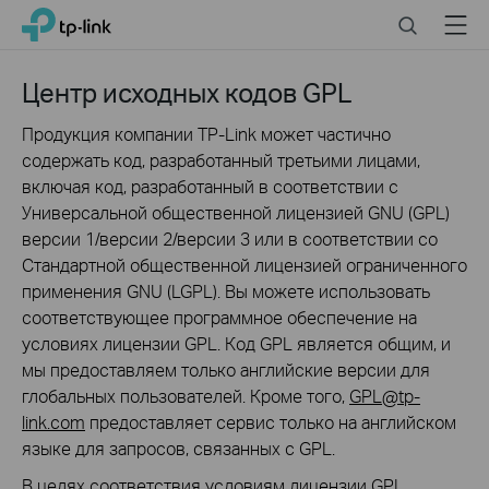
Click
Search
Menu
TP-Link, Reliably Smart
to
skip
the
Центр исходных кодов GPL
navigation
bar
Продукция компании TP-Link может частично
содержать код, разработанный третьими лицами,
включая код, разработанный в соответствии с
Универсальной общественной лицензией GNU (GPL)
версии 1/версии 2/версии 3 или в соответствии со
Стандартной общественной лицензией ограниченного
применения GNU (LGPL). Вы можете использовать
соответствующее программное обеспечение на
условиях лицензии GPL. Код GPL является общим, и
мы предоставляем только английские версии для
глобальных пользователей. Кроме того,
GPL@tp-
link.com
предоставляет сервис только на английском
языке для запросов, связанных с GPL.
В целях соответствия условиям лицензии GPL,