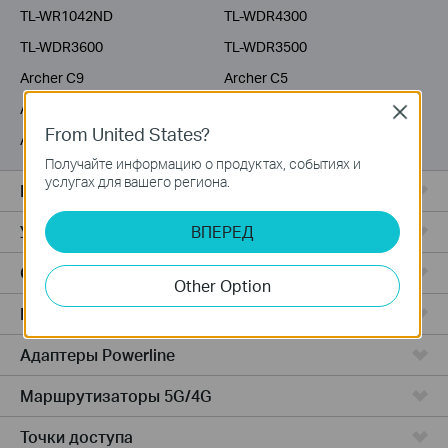
TL-WR1042ND
TL-WDR4300
TL-WDR3600
TL-WDR3500
Archer C9
Archer C5
Archer C3200
Archer C2600
Close
From United States?
Archer C20i
Archer C2
Получайте информацию о продуктах, событиях и
услугах для вашего региона.
Все комплекты Deco
Усилители Wi-Fi
ВПЕРЕД
Серия Fusion
Other Option
Маршрутизаторы ADSL/VDSL
Адаптеры Powerline
Маршрутизаторы 5G/4G
Точки доступа