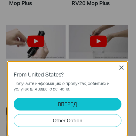
Mop Plus
RV20 Mop Plus
Close
How to Clean the
How to Clean the
From United States?
Main Brush: Tapo
Mop Cloth
Получайте информацию о продуктах, событиях и
RV20 Mop Plus
услугах для вашего региона.
ВПЕРЕД
Other Option