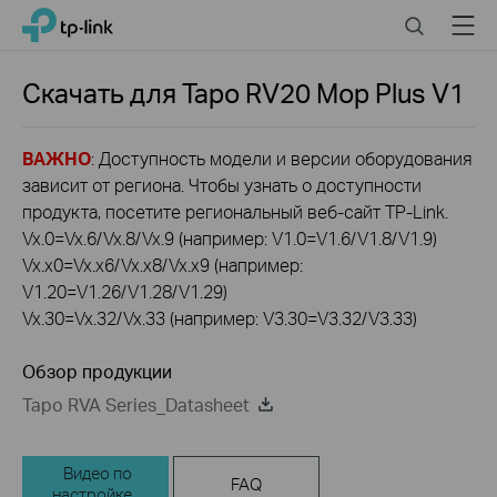
Click
Search
Menu
TP-Link, Reliably Smart
to
skip
the
Скачать для
Tapo RV20 Mop Plus
V1
navigation
bar
ВАЖНО
: Доступность модели и версии оборудования
зависит от региона. Чтобы узнать о доступности
продукта, посетите региональный веб-сайт TP-Link.
Vx.0=Vx.6/Vx.8/Vx.9 (например: V1.0=V1.6/V1.8/V1.9)
Vx.x0=Vx.x6/Vx.x8/Vx.x9 (например:
V1.20=V1.26/V1.28/V1.29)
Vx.30=Vx.32/Vx.33 (например: V3.30=V3.32/V3.33)
Обзор продукции
Tapo RVA Series_Datasheet
Видео по
FAQ
настройке