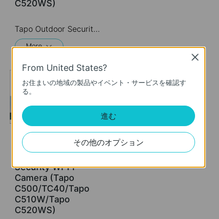
C520WS)
Tapo Outdoor Security Wi-Fi Camera is a full-featured weatherproof security camera that you can access from anywhere. High resolution videos deliver crystal-clear images while smart motion detection and instant notifications make sure you never miss a thing. Moreover, the automatic siren system will trigger light and sound to frighten away unwanted visitors after the camera detects motion. Finally local storage with a microSD card provides security, convenience, and peace of mind. Day or night, rain or shine, the Tapo camera protects what you love most.
More
Close
From United States?
お住まいの地域の製品やイベント・サービスを確認す
る。
進む
その他のオプション
How to Mount Your
Outdoor Pan&Tilt
Security Wi-Fi
Camera (Tapo
C500/TC40/Tapo
C510W/Tapo
C520WS)