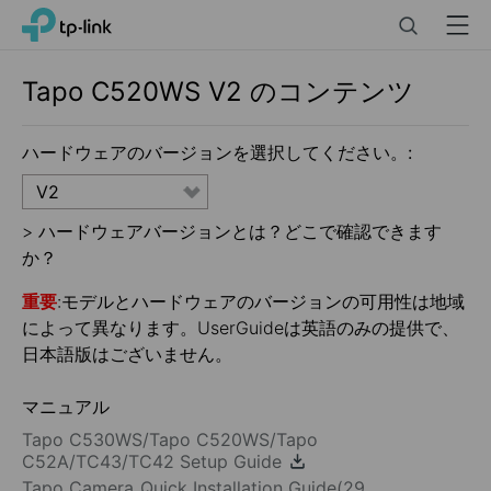
Click
Search
Menu
TP-Link, Reliably Smart
to
skip
the
Tapo C520WS
V2
のコンテンツ
navigation
bar
ハードウェアのバージョンを選択してください。:
V2
>
ハードウェアバージョンとは？どこで確認できます
か？
重要
:モデルとハードウェアのバージョンの可用性は地域
によって異なります。UserGuideは英語のみの提供で、
日本語版はございません。
マニュアル
Tapo C530WS/Tapo C520WS/Tapo
C52A/TC43/TC42 Setup Guide
Tapo Camera_Quick Installation Guide(29