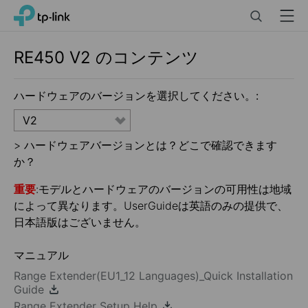
Click
Search
Menu
TP-Link, Reliably Smart
to
skip
the
RE450
V2
のコンテンツ
navigation
bar
ハードウェアのバージョンを選択してください。:
V2
>
ハードウェアバージョンとは？どこで確認できます
か？
重要
:モデルとハードウェアのバージョンの可用性は地域
によって異なります。UserGuideは英語のみの提供で、
日本語版はございません。
マニュアル
Range Extender(EU1_12 Languages)_Quick Installation
Guide
Range Extender Setup Help