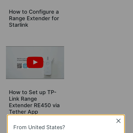
How to Configure a
Range Extender for
Starlink
How to Set up TP-
Link Range
Extender RE450 via
Tether App
Close
From United States?