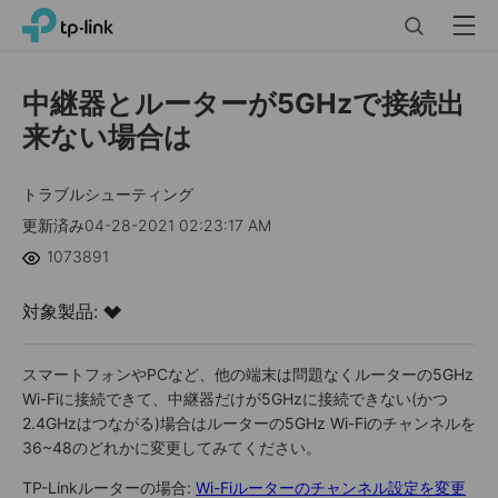
Click
Search
Menu
TP-Link, Reliably Smart
to
skip
the
中継器とルーターが5GHzで接続出
navigation
来ない場合は
bar
トラブルシューティング
更新済み04-28-2021 02:23:17 AM
1073891
対象製品:
スマートフォンやPCなど、他の端末は問題なくルーターの5GHz
Wi-Fiに接続できて、中継器だけが5GHzに接続できない(かつ
2.4GHzはつながる)場合はルーターの5GHz Wi-Fiのチャンネルを
36~48のどれかに変更してみてください。
TP-Linkルーターの場合:
Wi-Fiルーターのチャンネル設定を変更