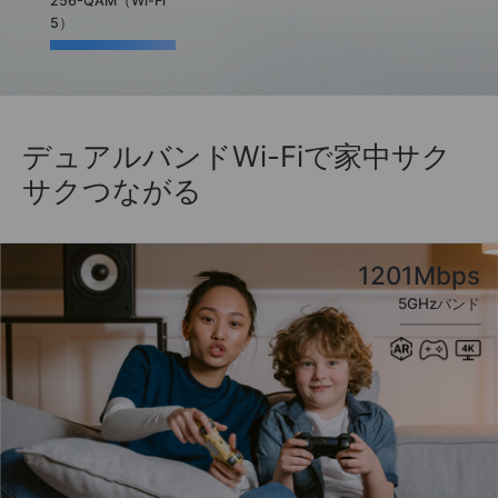
256-QAM（Wi-Fi
5）
デュアルバンドWi-Fiで家中サク
サクつながる
1201Mbps
5GHzバンド