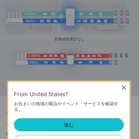
2.4GHz
5GHz
自動経路選定なし
2.4GHz
5GHz
Close
From United States?
お住まいの地域の製品やイベント・サービスを確認す
る。
手元操作で、
くまなく届ける。
進む
Tetherアプリからカバー範囲の3段階設定が可能
に。Wi-Fiを1部屋に集中させることも、家の隅々