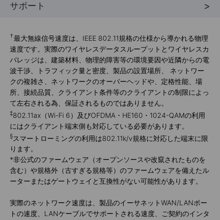
サポート
†
最大無線信号速度は、IEEE 802.11規格の仕様から導かれる物理
速度です。実際のワイヤレスデータスループットとワイヤレスカ
バレッジは、建築材料、物理的障害等の環境要因や近隣からの電
波干渉、トラフィック量と密度、製品の設置場所、 ネットワー
クの複雑さ、ネットワークのオーバーヘッドや、定格性能、場
所、接続品質、クライアント条件等のクライアントの制限によっ
て左右される為、保証されるものではありません。
‡
802.11ax（Wi-Fi 6）及びOFDMA・HE160・1024-QAMの利用
にはクライアント端末側も対応している必要があります。
§
スマートローミングの利用は802.11k/v規格に対応した端末に限
ります。
*
非公式のファームウェア（オープンソースや改竄されたものを
含む）や規格外（古すぎる規格等）のファームウェアを備えたル
ーターまたはゲートウェイと互換性がない可能性があります。
実際のネットワーク速度は、製品のイーサネットWAN/LANポー
トの速度、LANケーブルでサポートされる速度、ご契約のインタ