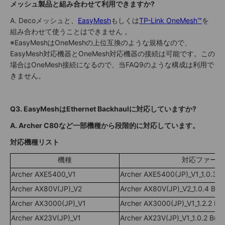
メッシュ製品と組み合わせて利用できますか?
A. Decoメッシュと、
EasyMesh
もしくは
TP-Link OneMesh™
を
組み合わせて使うことはできません 。
※EasyMeshはOneMeshの上位互換のような規格なので、
EasyMesh対応機器とOneMesh対応機器の接続は可能です。この
場合はOneMesh接続になるので、当FAQ9のような構成は利用で
きません。
Q3. EasyMeshはEthernet Backhaulに対応していますか?
A. Archer C80など一部機種から段階的に対応しています。
対応機種リスト
機種
対応ファーム
Archer AXE5400_V1
Archer AXE5400(JP)_V1_1.0.3 B
Archer AX80V(JP)_V2
Archer AX80V(JP)_V2_1.0.4 Bui
Archer AX3000(JP)_V1
Archer AX3000(JP)_V1_1.2.2 Bu
Archer AX23V(JP)_V1
Archer AX23V(JP)_V1_1.0.2 Bui