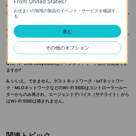
From United States?
Q12. メインルーター側でEasyMeshを誤って無効化してしまっ
お住まいの地域の製品やイベント・サービスを確認す
た場合、再度有効化するとEasyMeshネットワークとして復旧し
る。
ますか?
A.
サテライトデバイス側の仕様によります。サテライトが中継
進む
器の場合は自動的に復旧しますが、ルーターがサテライトデバイ
スの場合は自動で復旧しません。
その他のオプション
Q13. TP-Link EasyMeshはメインネットワーク以外も拡張でき
ますか?
A. いいえ、できません。ゲストネットワーク・IoTネットワー
ク・MLOネットワークなどのWi-Fi SSIDはコントローラールー
ターからのみ発され、エージェントデバイス（サテライト）から
はWi-Fi SSIDは発されません。
関連トピック