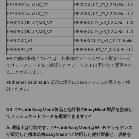
RE700X(Non US)_V1
RE700X(JP)_V1_1.2.10 Build 20
RE705X(Non US)_V1
RE705X(JP)_V1_1.2.10 Build 20
RE600X(UK,JP,AS)_V3
RE600X(JP)_V3_1.2.4 Build 20
RE605X(UK,JP,AS)_V3
RE605X(JP)_V3_1.2.4 Build 20
RE900XD_V1
RE900XD(JP)_V1_1.0.10 Build 2
RE655BE_V1
RE655BE(JP)_V1_1.0.4 Build 20
※その他の機種については、各機種のファームウェア配布ページ
でリリースノートをご確認ください。
リストは予告なく変更され
ることがあります。
※Ethernet Backhaulが必須の場合はDecoメッシュの導入をご検
討ください。
Q4.
TP-Link EasyMesh製品と他社製のEasyMesh製品を接続し
てメッシュネットワークを構築できますか?
A.
理論上は可能です。
TP-Link EasyMeshはWi-Fiアライアンス
が策定した標準規格EasyMesh™に対応した他社製品と、規格を