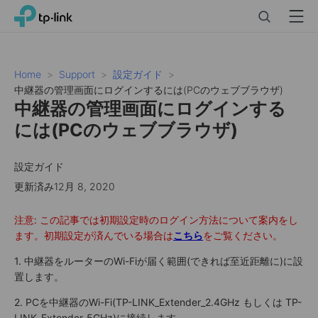
Click
Search
Menu
TP-Link, Reliably Smart
to
skip
the
navigation
Home
Support
設定ガイド
bar
中継器の管理画面にログインするには(PCのウェブブラウザ)
中継器の管理画面にログインする
には(PCのウェブブラウザ)
設定ガイド
更新済み12月 8, 2020
注意: この記事では初期設定時のログイン方法について案内をし
ます。初期設定が済んでいる場合は
こちら
をご覧ください。
1. 中継器をルーターのWi-Fiが届く範囲(できれば至近距離に)に設
置します。
2. PCを中継器のWi-Fi(TP-LINK_Extender_2.4GHz もしくは TP-
LINK_Extender_5GHz)に接続します。