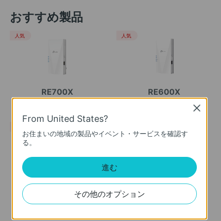
おすすめ製品
人気
人気
RE700X
RE600X
AX3000 Wi-Fi 6中継器
AX1800 Wi-Fi 6中継器
Close
From United States?
人気
お住まいの地域の製品やイベント・サービスを確認す
る。
進む
RE330
その他のオプション
AC1200 メッシュWi-Fi中継器