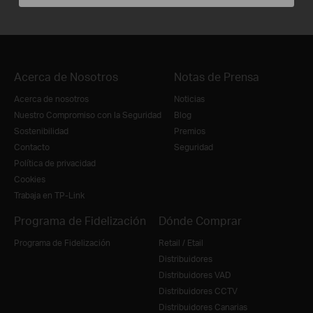
Acerca de Nosotros
Notas de Prensa
Acerca de nosotros
Noticias
Nuestro Compromiso con la Seguridad
Blog
Sostenibilidad
Premios
Contacto
Seguridad
Política de privacidad
Cookies
Trabaja en TP-Link
Programa de Fidelización
Dónde Comprar
Programa de Fidelización
Retail / Etail
Distribuidores
Distribuidores VAD
Distribuidores CCTV
Distribuidores Canarias