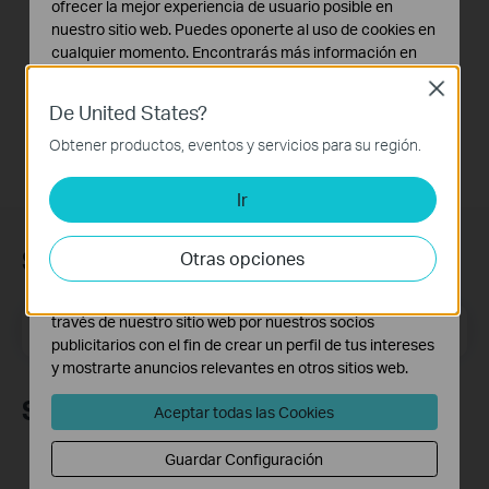
How to turn a router
ofrecer la mejor experiencia de usuario posible en
into an Access
nuestro sitio web. Puedes oponerte al uso de cookies en
Point?
cualquier momento. Encontrarás más información en
nuestra
política de privacidad
.
Close
De United States?
Cookies Básicas
Estas cookies son necesarias para el funcionamiento
Obtener productos, eventos y servicios para su región.
del sitio web y no pueden desactivarse en tu sistema.
Ir
Cookies de Análisis y de Marketing
Las cookies de análisis nos permiten analizar tus
actividades en nuestro sitio web con el fin de mejorar y
Suscripción
Otras opciones
adaptar la funcionalidad del mismo.
Las cookies de marketing pueden ser instaladas a
través de nuestro sitio web por nuestros socios
Dirección de correo electrónico
Suscríbete
publicitarios con el fin de crear un perfil de tus intereses
y mostrarte anuncios relevantes en otros sitios web.
Síguenos
Aceptar todas las Cookies
Guardar Configuración