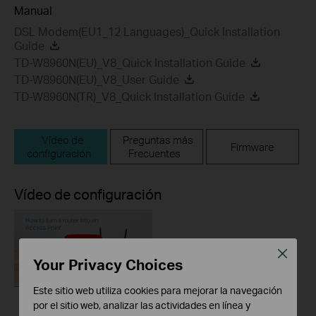
Manual
DSL Modem(EU1_12 Languages)_Quick Installation
Guide
TD-W8960N(EU)_V8_Quick Installation Guide
TD-W8960N(EU)_V8_User Guide
TD-W8960N(TR)_V8_Quick Installation Guide
Vídeo de
Preguntas más
Firmware
configuración
Frecuentes
Vídeo de configuración
Close
Your Privacy Choices
Este sitio web utiliza cookies para mejorar la navegación
por el sitio web, analizar las actividades en línea y