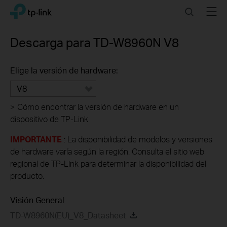
Click
Search
Menu
TP-Link, Reliably Smart
to
skip
the
Descarga para
TD-W8960N
V8
navigation
bar
Elige la versión de hardware:
V8
>
Cómo encontrar la versión de hardware en un
dispositivo de TP-Link
IMPORTANTE
: La disponibilidad de modelos y versiones
de hardware varía según la región. Consulta el sitio web
regional de TP-Link para determinar la disponibilidad del
producto.
Visión General
TD-W8960N(EU)_V8_Datasheet