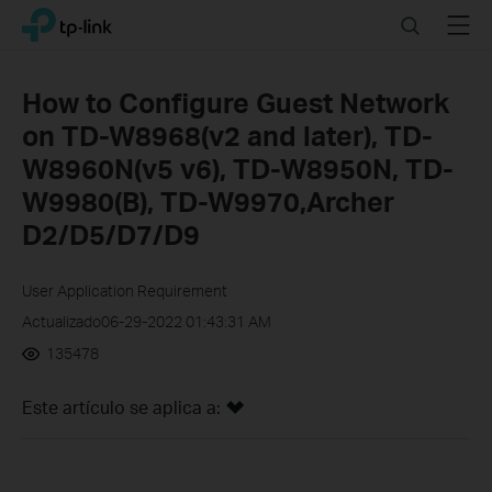
Click
Search
Menu
TP-Link, Reliably Smart
to
skip
the
How to Configure Guest Network
navigation
on TD-W8968(v2 and later), TD-
bar
W8960N(v5 v6), TD-W8950N, TD-
W9980(B), TD-W9970,Archer
D2/D5/D7/D9
User Application Requirement
Actualizado06-29-2022 01:43:31 AM
135478
Este artículo se aplica a: