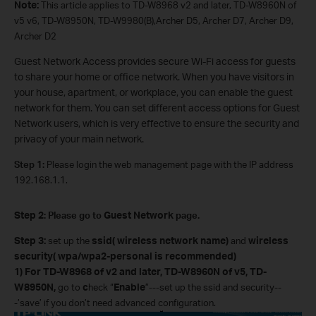
Note:
This article applies to
TD-W8968
v2 and later, TD-W8960N of
v5 v6, TD-W8950N,
TD-W9980(B),
Archer D5, Archer D7, Archer D9,
Archer D2
Guest Network Access provides secure Wi-Fi access for guests
to share your home or office network. When you have visitors in
your house, apartment, or workplace, you can enable the guest
network for them. You can set different access options for Guest
Network users, which is very effective to ensure the security and
privacy of your main network.
Step 1:
Please login the web management page with the IP address
192.168.1.1.
Step 2
:
Please go to
Guest Network
page.
Step 3
:
set up the
ssid( wireless network name)
and
wireless
security( wpa/wpa2-personal is recommended)
1)
For TD-W8968 of v2 and later,
TD-W8960N of v5, TD-
W8950N,
go to
c
heck “
Enable
”
---set up the ssid and security--
-’save’ if you don’t need advanced configuration.