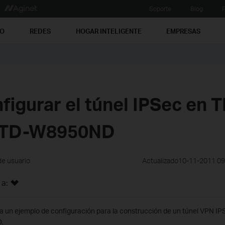
Soporte
Blog
P
PO
REDES
HOGAR INTELIGENTE
EMPRESAS
igurar el túnel IPSec en 
TD-W8950ND
de usuario
Actualizado10-11-2011 0
 a:
ra un ejemplo de configuración para la construcción de un túnel VPN I
.