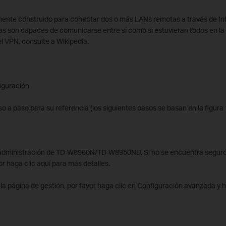
mente construido para conectar dos o más LANs remotas a través de Int
as son capaces de comunicarse entre sí como si estuvieran todos en l
l VPN, consulte a Wikipedia.
figuración
o a paso para su referencia (los siguientes pasos se basan en la figura 
de administración de TD-W8960N/TD-W8950ND. Si no se encuentra seguro
or haga clic aquí para más detalles.
 la página de gestión, por favor haga clic en Configuración avanzada y h