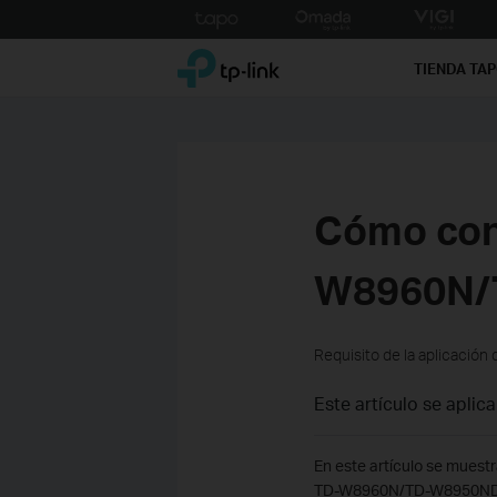
Click
to
TP-Link, Reliably Smart
skip
TIENDA TA
the
navigation
bar
Cómo conf
W8960N/
Requisito de la aplicación 
Este artículo se aplica
En este artículo se muest
TD-W8960N/TD-W8950ND