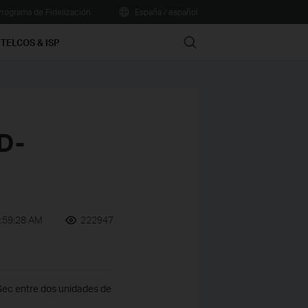
rograma de Fidelización
España / español
Search
TELCOS & ISP
TD-
9:59:28 AM
222947
PSec entre dos unidades de