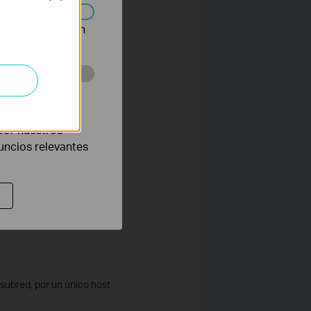
n desactivarse en
eb con el fin de
por nuestros
nuncios relevantes
bred, por un único host
2.168.2.0;
gresar 255.255.255.0;
subred, por un único host