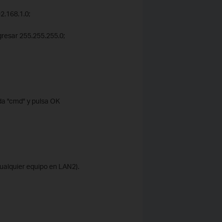
2.168.1.0;
gresar 255.255.255.0;
ada "cmd" y pulsa OK
 cualquier equipo en LAN2).