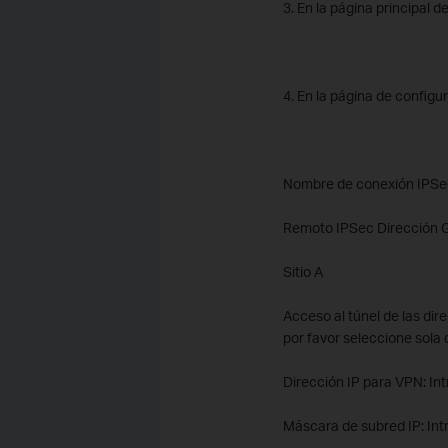
3. En la página principal 
4. En la página de configu
Nombre de conexión IPSec
Remoto IPSec Dirección Ga
Sitio A
Acceso al túnel de las dir
por favor seleccione sola
Dirección IP para VPN: Int
Máscara de subred IP: Int