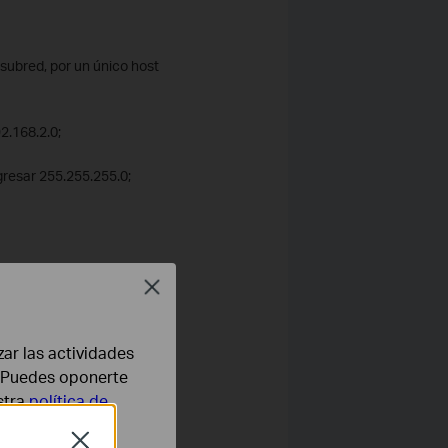
subred, por un único host
2.168.2.0;
gresar 255.255.255.0;
Close
zar las actividades
aga clic en IPSec.
b. Puedes oponerte
stra
política de
Close