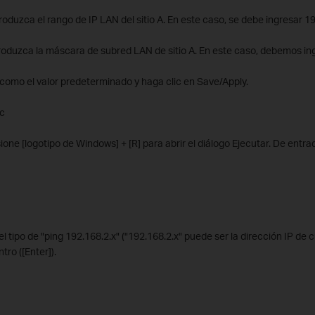
roduzca el rango de IP LAN del sitio A. En este caso, se debe ingresar 19
roduzca la máscara de subred LAN de sitio A. En este caso, debemos in
 como el valor predeterminado y haga clic en Save/Apply.
ec
sione [logotipo de Windows] + [R] para abrir el diálogo Ejecutar. De entr
 el tipo de "ping 192.168.2.x" ("192.168.2.x" puede ser la dirección IP de
tro ([Enter]).