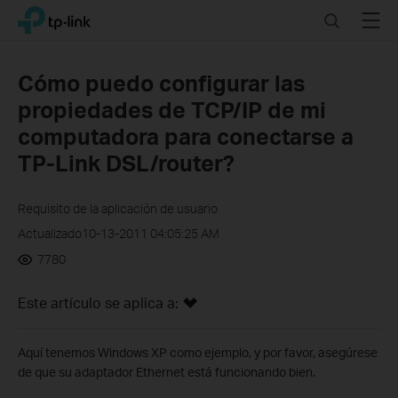
Click
Search
Menu
TP-Link, Reliably Smart
to
skip
the
Cómo puedo configurar las
navigation
propiedades de TCP/IP de mi
bar
computadora para conectarse a
TP-Link DSL/router?
Requisito de la aplicación de usuario
Actualizado10-13-2011 04:05:25 AM
7780
Este artículo se aplica a:
Aquí tenemos Windows XP como ejemplo, y por favor, asegúrese
de que su adaptador Ethernet está funcionando bien.