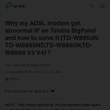
Click
Search
Menu
TP-Link, Reliably Smart
to
skip
the
Why my ADSL modem get
navigation
abnormal IP on Telstra BigPond
bar
and how to solve it (TD-W8950N,
TD-W8950ND,TD-W8960N,TD-
W8968 V3 V4)？
User Application Requirement
Actualizado08-09-2024 03:12:37 AM
85244
Este artículo se aplica a:
NOTE：This article applies to TP-Link modem router users