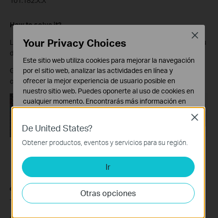
101.182.X.X
How to solve it?
Close
Your Privacy Choices
Log into the management interface of your modem router. If you
don’t know how to do that, please click
here
.
Este sitio web utiliza cookies para mejorar la navegación
por el sitio web, analizar las actividades en línea y
Go to Advanced Setup->WAN Service, find the Bridge with 8/35,
ofrecer la mejor experiencia de usuario posible en
check Remove, and click Remove.
nuestro sitio web. Puedes oponerte al uso de cookies en
cualquier momento. Encontrarás más información en
nuestra
política de privacidad
.
Close
De United States?
Cookies Básicas
Estas cookies son necesarias para el funcionamiento
Obtener productos, eventos y servicios para su región.
del sitio web y no pueden desactivarse en tu sistema.
Ir
Cookies de Análisis y de Marketing
Las cookies de análisis nos permiten analizar tus
¿Es útil este artículo?
actividades en nuestro sitio web con el fin de mejorar y
Otras opciones
adaptar la funcionalidad del mismo.
Tus comentarios nos ayudan a mejorar esta web.
Las cookies de marketing pueden ser instaladas a