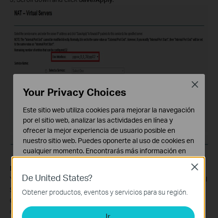
Close
Your Privacy Choices
Este sitio web utiliza cookies para mejorar la navegación
por el sitio web, analizar las actividades en línea y
ofrecer la mejor experiencia de usuario posible en
nuestro sitio web. Puedes oponerte al uso de cookies en
cualquier momento. Encontrarás más información en
nuestra
política de privacidad
.
Close
Note:
De United States?
Cookies Básicas
You´d better assign a static IP address for your server, so the Virtual
Estas cookies son necesarias para el funcionamiento
Server entry will take effect all the time.
Obtener productos, eventos y servicios para su región.
del sitio web y no pueden desactivarse en tu sistema.
Or you can just do an IP address reservation for the server. Please
refer to the following link to do that:
Ir
Cookies de Análisis y de Marketing