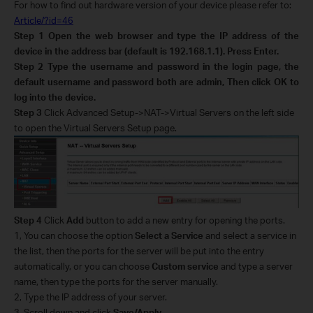
For how to find out hardware version of your device please refer to:
Article/?id=46
Step 1
Open the web browser and type the IP address of the
device in the address bar (default is 192.168.1.1). Press Enter.
Step 2
Type the username and password in the login page, the
default username and password both are
admin
, Then click OK to
log into the device.
Step 3
Click Advanced Setup->NAT->Virtual Servers on the left side
to open the Virtual Servers Setup page.
Step 4
Click
Add
button to add a new entry for opening the ports.
1, You can choose the option
Select a Service
and select a service in
the list, then the ports for the server will be put into the entry
automatically, or you can choose
Custom service
and type a server
name, then type the ports for the server manually.
2, Type the IP address of your server.
3, Scroll down and click
Save/Apply
.