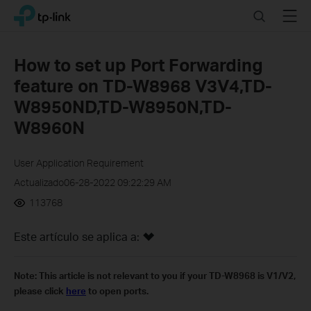
Click
Search
Menu
TP-Link, Reliably Smart
to
skip
the
How to set up Port Forwarding
navigation
feature on TD-W8968 V3V4,TD-
bar
W8950ND,TD-W8950N,TD-
W8960N
User Application Requirement
Actualizado06-28-2022 09:22:29 AM
113768
Este artículo se aplica a:
Note:
This article is not relevant to you if your TD-W8968 is V1/V2,
please click
here
to open ports.