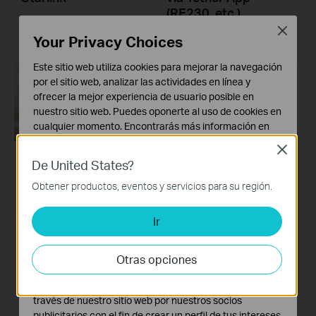
(RE230, etc.)
Close
Your Privacy Choices
Este sitio web utiliza cookies para mejorar la navegación
por el sitio web, analizar las actividades en línea y
ofrecer la mejor experiencia de usuario posible en
nuestro sitio web. Puedes oponerte al uso de cookies en
cualquier momento. Encontrarás más información en
nuestra
política de privacidad
.
Close
De United States?
Cookies Básicas
How to Set Up TP
How to Set Up TP
Estas cookies son necesarias para el funcionamiento
Obtener productos, eventos y servicios para su región.
Link Range Extender
Link Range Extender
del sitio web y no pueden desactivarse en tu sistema.
via Web Browser
via WPS Button
(RE230, etc.)
(RE230, etc.)
Ir
Cookies de Análisis y de Marketing
Las cookies de análisis nos permiten analizar tus
actividades en nuestro sitio web con el fin de mejorar y
Otras opciones
adaptar la funcionalidad del mismo.
Las cookies de marketing pueden ser instaladas a
través de nuestro sitio web por nuestros socios
publicitarios con el fin de crear un perfil de tus intereses