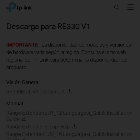
Click
Search
Menu
TP-Link, Reliably Smart
to
skip
the
Descarga para
RE330
V1
navigation
bar
IMPORTANTE
: La disponibilidad de modelos y versiones
de hardware varía según la región. Consulta el sitio web
regional de TP-Link para determinar la disponibilidad del
producto.
Visión General
RE330(EU)_V1_Datasheet
Manual
Range Extender(EU1_12 Languages)_Quick Installation
Guide
Range Extender Setup Help
Range Extender(EU2_16 Languages)_Quick Installation