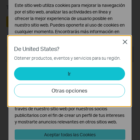
Este sitio web utiliza cookies para mejorar la navegación
Tus comentarios nos ayudan a mejorar esta web.
por el sitio web, analizar las actividades en línea y
ofrecer la mejor experiencia de usuario posible en
Sí
No
nuestro sitio web. Puedes oponerte al uso de cookies en
cualquier momento. Encontrarás más información en
nuestra
política de privacidad
.
Close
De United States?
Cookies Básicas
Productos recomendados
Estas cookies son necesarias para el funcionamiento
Obtener productos, eventos y servicios para su región.
del sitio web y no pueden desactivarse en tu sistema.
TOP VENTAS
TOP VENTAS
Ir
Cookies de Análisis y de Marketing
Las cookies de análisis nos permiten analizar tus
actividades en nuestro sitio web con el fin de mejorar y
Otras opciones
adaptar la funcionalidad del mismo.
Las cookies de marketing pueden ser instaladas a
RE705X
RE700X
través de nuestro sitio web por nuestros socios
Repetidor Wi-Fi 6 AX3000
Repetidor Wi-Fi 6 AX3000
publicitarios con el fin de crear un perfil de tus intereses
con Antenas Externas y
con Puerto Gigabit y
y mostrarte anuncios relevantes en otros sitios web.
Compatibilidad EasyMesh
EasyMesh
Aceptar todas las Cookies