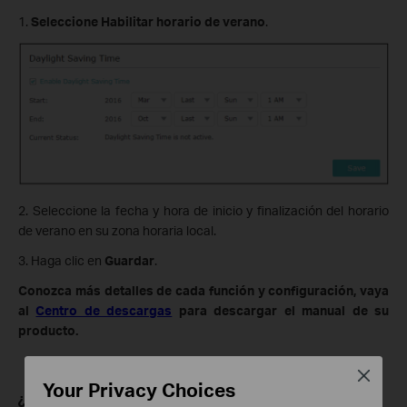
1.
Seleccione Habilitar horario de verano
.
2. Seleccione la fecha y hora de inicio y finalización del horario
de verano en su zona horaria local.
3. Haga clic en
Guardar
.
Conozca más detalles de cada función y configuración, vaya
al
Centro de descargas
para descargar el manual de su
producto.
Close
Your Privacy Choices
¿Es útil este artículo?