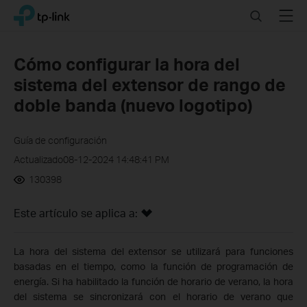
Click
Search
Menu
TP-Link, Reliably Smart
to
skip
the
Cómo configurar la hora del
navigation
sistema del extensor de rango de
bar
doble banda (nuevo logotipo)
Guía de configuración
Actualizado08-12-2024 14:48:41 PM
130398
Este artículo se aplica a:
La hora del sistema del extensor se utilizará para funciones
basadas en el tiempo, como la función de programación de
energía. Si ha habilitado la función de horario de verano, la hora
del sistema se sincronizará con el horario de verano que