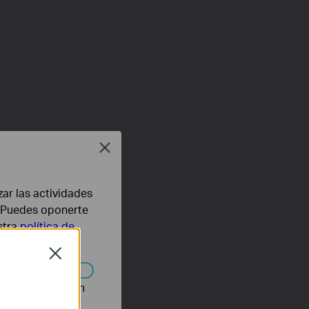
Close
zar las actividades
b. Puedes oponerte
stra
política de
Close
n desactivarse en