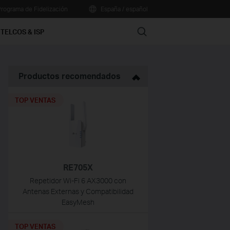
rograma de Fidelización
España / español
Search
TELCOS & ISP
Productos recomendados
TOP VENTAS
RE705X
Repetidor Wi-Fi 6 AX3000 con
Antenas Externas y Compatibilidad
EasyMesh
TOP VENTAS