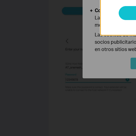
Cookies de Anális
Las cookies de aná
mejorar y adaptar 
Las cookies de ma
socios publicitari
en otros sitios we