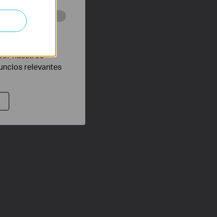
eb con el fin de
por nuestros
nuncios relevantes