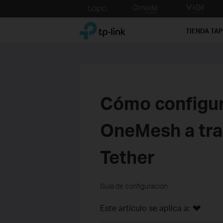
Click
to
TP-Link, Reliably Smart
skip
TIENDA TA
the
navigation
bar
Cómo configur
OneMesh a trav
Tether
Guía de configuración
Este artículo se aplica a: