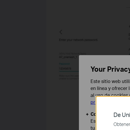
Your Privac
Este sitio web uti
en línea y ofrecer
al uso de cookies
privacidad
.
Cookies Básicas
De Uni
Estas cookies son
Obtener 
tu sistema.