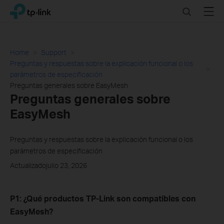
Click
Search
Menu
TP-Link, Reliably Smart
to
skip
the
navigation
Home
Support
bar
Preguntas y respuestas sobre la explicación funcional o los
parámetros de especificación
Preguntas generales sobre EasyMesh
Preguntas generales sobre
EasyMesh
Preguntas y respuestas sobre la explicación funcional o los
parámetros de especificación
Actualizadojulio 23, 2026
P1: ¿Qué productos TP-Link son compatibles con
EasyMesh?