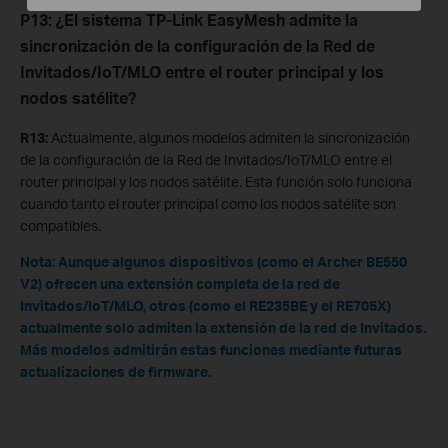
P13: ¿El sistema TP-Link EasyMesh admite la
sincronización de la configuración de la Red de
Invitados/IoT/MLO entre el router principal y los
nodos satélite?
R13:
Actualmente, algunos modelos admiten la sincronización
de la configuración de la Red de Invitados/IoT/MLO entre el
router principal y los nodos satélite. Esta función solo funciona
cuando tanto el router principal como los nodos satélite son
compatibles.
Nota: Aunque algunos dispositivos (como el Archer BE550
V2) ofrecen una extensión completa de la red de
Invitados/IoT/MLO, otros (como el RE235BE y el RE705X)
actualmente solo admiten la extensión de la red de Invitados.
Más modelos admitirán estas funciones mediante futuras
actualizaciones de firmware.