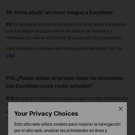
P9: Cómo añadir un router antiguo a EasyMesh
R9:
Es necesario actualizar el router con el firmware compatible
con EasyMesh, restablecerlo a los valores de fábrica y, a
continuación, añadir este router al router principal EasyMesh.
Para consultar el proceso de configuración detallado, haz clic
aquí
.
P10: ¿Puedo utilizar mi propio router no compatible
con EasyMesh como router principal?
R10:
No, por el momento es necesario que el router principal sea
compatible con EasyMesh, ya que se encarga de gestionar y
Close
decidir cuándo y cómo deben conectarse los dispositivos y
Your Privacy Choices
realizar la itinerancia (roaming) en la red Wi-Fi EasyMesh.
Este sitio web utiliza cookies para mejorar la navegación
por el sitio web, analizar las actividades en línea y