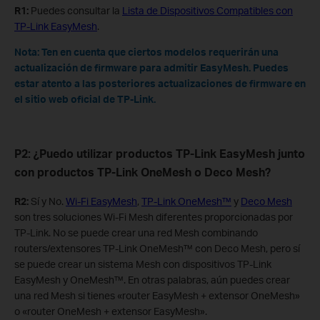
R1:
Puedes consultar la
Lista de Dispositivos Compatibles con
TP-Link EasyMesh
.
Nota: Ten en cuenta que ciertos modelos requerirán una
actualización de firmware para admitir EasyMesh. Puedes
estar atento a las posteriores actualizaciones de firmware en
el sitio web oficial de TP-Link.
P2: ¿Puedo utilizar productos TP-Link EasyMesh junto
con productos TP-Link OneMesh o Deco Mesh?
R2:
Sí y No.
Wi-Fi EasyMesh
,
TP-Link OneMesh™
y
Deco Mesh
son tres soluciones Wi-Fi Mesh diferentes proporcionadas por
TP-Link. No se puede crear una red Mesh combinando
routers/extensores TP-Link OneMesh™ con Deco Mesh, pero sí
se puede crear un sistema Mesh con dispositivos TP-Link
EasyMesh y OneMesh™. En otras palabras, aún puedes crear
una red Mesh si tienes «router EasyMesh + extensor OneMesh»
o «router OneMesh + extensor EasyMesh».