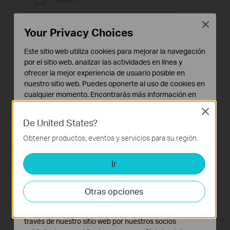
Close
Your Privacy Choices
Este sitio web utiliza cookies para mejorar la navegación
por el sitio web, analizar las actividades en línea y
ofrecer la mejor experiencia de usuario posible en
nuestro sitio web. Puedes oponerte al uso de cookies en
cualquier momento. Encontrarás más información en
nuestra
política de privacidad
.
Close
De United States?
Cookies Básicas
Estas cookies son necesarias para el funcionamiento
Obtener productos, eventos y servicios para su región.
del sitio web y no pueden desactivarse en tu sistema.
Ir
Cookies de Análisis y de Marketing
Las cookies de análisis nos permiten analizar tus
actividades en nuestro sitio web con el fin de mejorar y
Otras opciones
adaptar la funcionalidad del mismo.
Las cookies de marketing pueden ser instaladas a
través de nuestro sitio web por nuestros socios