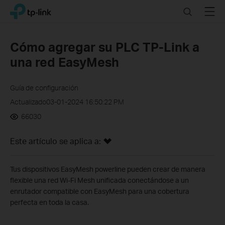
Click
Search
Menu
TP-Link, Reliably Smart
to
skip
the
Cómo agregar su PLC TP-Link a
navigation
una red EasyMesh
bar
Guía de configuración
Actualizado03-01-2024 16:50:22 PM
66030
Este artículo se aplica a:
Tus dispositivos EasyMesh powerline pueden crear de manera
flexible una red Wi-Fi Mesh unificada conectándose a un
enrutador compatible con EasyMesh para una cobertura
perfecta en toda la casa.