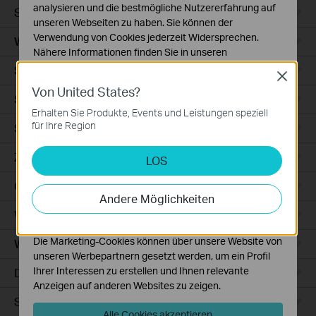
analysieren und die bestmögliche Nutzererfahrung auf
Smart Sensors
unseren Webseiten zu haben. Sie können der
Verwendung von Cookies jederzeit Widersprechen.
WLAN-Repeater+
Nähere Informationen finden Sie in unseren
Datenschutzhinweisen
.
Smartes Thermostat
Close
Von United States?
Notwendige Cookies
Smart Hub
Diese Cookies sind zur Funktion der Website
Erhalten Sie Produkte, Events und Leistungen speziell
erforderlich und können in Ihren Systemen nicht
für Ihre Region
Saugroboter
deaktiviert werden.
Zubehör für Saugroboter
LOS
Analyse- und Marketing-Cookies
Analyse-Cookies ermöglichen es uns, Ihre Aktivitäten
Ceiling Mount
auf unserer Website zu analysieren, um die
Andere Möglichkeiten
Funktionsweise unserer Website zu verbessern und
WiFi
anzupassen.
Die Marketing-Cookies können über unsere Website von
Wall Plate
unseren Werbepartnern gesetzt werden, um ein Profil
Ihrer Interessen zu erstellen und Ihnen relevante
Desktop
Anzeigen auf anderen Websites zu zeigen.
Switches
Alle Cookies akzeptieren