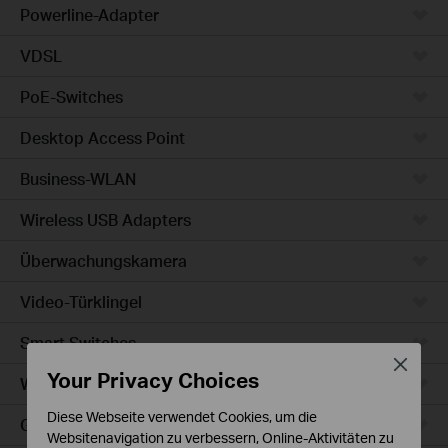
Powerline-Adapter
VDSL
PoE-Switches
Desktop Access Point
Business-WLAN
Wireless USB Adapters
Überwachungskamera
Video-Türklingel
Smart Switches
Close
Your Privacy Choices
WLAN-Steckdosen
Diese Webseite verwendet Cookies, um die
Glühbirne & LED-Streifen
Websitenavigation zu verbessern, Online-Aktivitäten zu