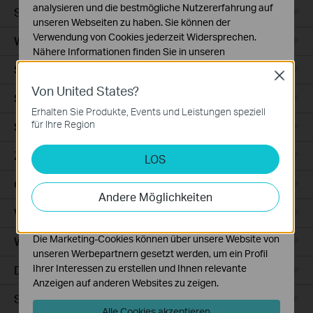
analysieren und die bestmögliche Nutzererfahrung auf
Smart Sensors
unseren Webseiten zu haben. Sie können der
Verwendung von Cookies jederzeit Widersprechen.
WLAN-Repeater+
Nähere Informationen finden Sie in unseren
Datenschutzhinweisen
.
Smartes Thermostat
Close
Von United States?
Notwendige Cookies
Smart Hub
Diese Cookies sind zur Funktion der Website
Erhalten Sie Produkte, Events und Leistungen speziell
erforderlich und können in Ihren Systemen nicht
für Ihre Region
Saugroboter
deaktiviert werden.
Zubehör für Saugroboter
LOS
Analyse- und Marketing-Cookies
Analyse-Cookies ermöglichen es uns, Ihre Aktivitäten
Ceiling Mount
auf unserer Website zu analysieren, um die
Andere Möglichkeiten
Funktionsweise unserer Website zu verbessern und
WiFi
anzupassen.
Die Marketing-Cookies können über unsere Website von
Wall Plate
unseren Werbepartnern gesetzt werden, um ein Profil
Ihrer Interessen zu erstellen und Ihnen relevante
Desktop
Anzeigen auf anderen Websites zu zeigen.
Switches
Alle Cookies akzeptieren