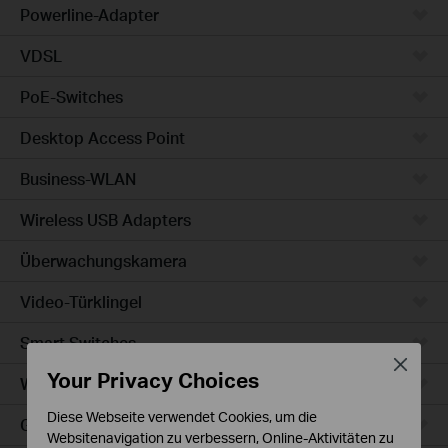
Powerline-Adapter
VDSL
PoE-Switches
Desktop Access Point
Business-WLAN
Wireless USB Adapters
Überwachungskamera
Video-Türklingel
Smart Switches
Close
Your Privacy Choices
WLAN-Steckdosen
Diese Webseite verwendet Cookies, um die
Glühbirne & LED-Streifen
Websitenavigation zu verbessern, Online-Aktivitäten zu