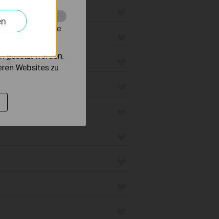
en
alysieren, um die
groboter
n gesetzt werden,
unt
deren Websites zu