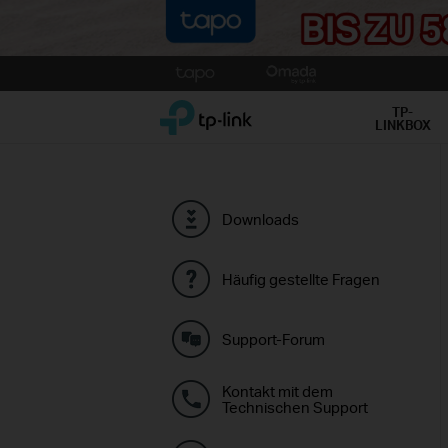
Click
to
TP-Link, Reliably Smart
skip
TP-
LINKBOX
the
navigation
bar
Downloads
Häufig gestellte Fragen
Support-Forum
Kontakt mit dem
Technischen Support