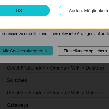
Smart-Home > Saugroboter > Saugroboter
keting-Cookies
LOS
Andere Möglichkeit
möglichen es uns, Ihre Aktivitäten auf unserer Website zu an
Smart-Home > Saugroboter > Zubehör für Sau
serer Website zu verbessern und anzupassen.
kies können über unsere Website von unseren Werbepartner
Geschäftskunden > Omada > WiFi > Ceiling Mo
r Interessen zu erstellen und Ihnen relevante Anzeigen auf an
WiFi
Alle Cookies akzeptieren
Einstellungen speichern
Geschäftskunden > Omada > WiFi > Wall Plate
Geschäftskunden > Omada > WiFi > Desktop
Switches
Geschäftskunden > Omada > WiFi > Outdoor
Gateways