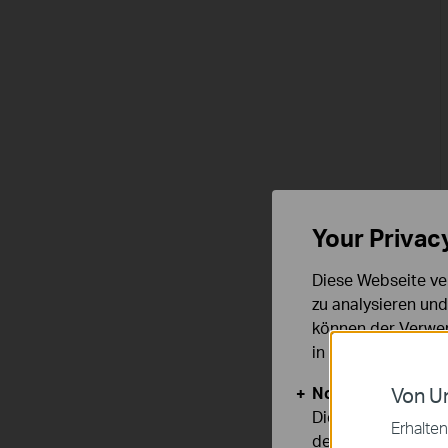
Your Privac
Diese Webseite ve
zu analysieren un
können der Verwen
in unseren
Datens
Notwendige Cook
Von Un
Diese Cookies sind
Erhalten
deaktiviert werden