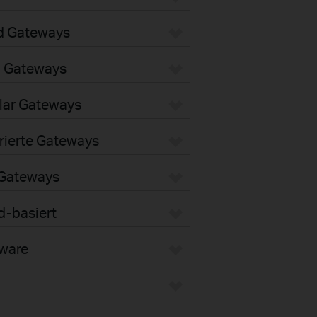
d Gateways
i Gateways
lar Gateways
rierte Gateways
 Gateways
d-basiert
dware