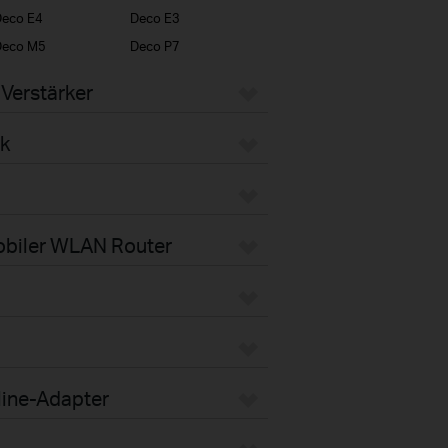
eco E4
Deco E3
Deco M5
Deco P7
Verstärker
k
obiler WLAN Router
line-Adapter