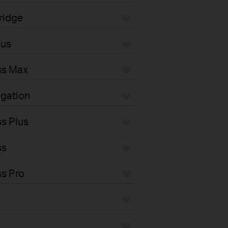
ridge
pus
ss Max
gation
s Plus
ss
s Pro