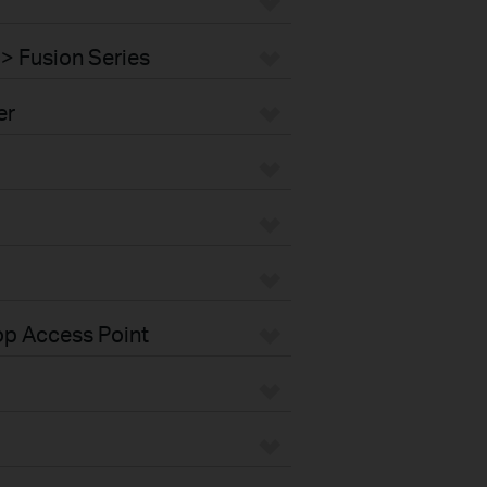
> Fusion Series
er
op Access Point