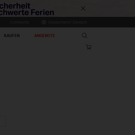
Close
Community
Deutschland / Deutsch
Search
KAUFEN
ANGEBOTE
Online
store