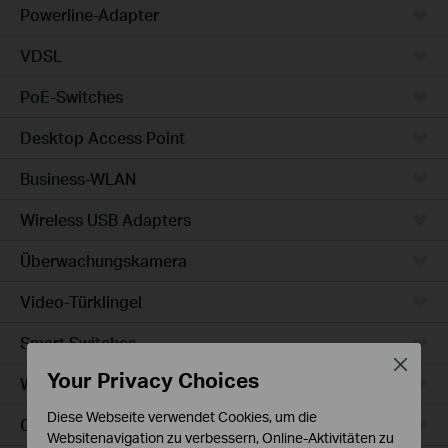
Powerline-Adapter
VDSL
PoE-Switches
Desktop Access Point
Business-WLAN
Wireless USB Adapters
Überwachungskamera
Video-Türklingel
Smart Switches
Close
Your Privacy Choices
WLAN-Steckdosen
Diese Webseite verwendet Cookies, um die
Glühbirne & LED-Streifen
Websitenavigation zu verbessern, Online-Aktivitäten zu