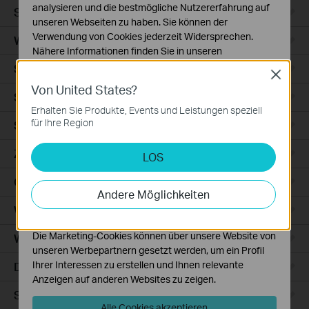
analysieren und die bestmögliche Nutzererfahrung auf
Smart Sensors
unseren Webseiten zu haben. Sie können der
Verwendung von Cookies jederzeit Widersprechen.
WLAN-Repeater+
Nähere Informationen finden Sie in unseren
Datenschutzhinweisen
.
Smartes Thermostat
Close
Von United States?
Notwendige Cookies
Smart Hub
Diese Cookies sind zur Funktion der Website
Erhalten Sie Produkte, Events und Leistungen speziell
erforderlich und können in Ihren Systemen nicht
für Ihre Region
Saugroboter
deaktiviert werden.
Zubehör für Saugroboter
LOS
Analyse- und Marketing-Cookies
Analyse-Cookies ermöglichen es uns, Ihre Aktivitäten
Ceiling Mount
auf unserer Website zu analysieren, um die
Andere Möglichkeiten
Funktionsweise unserer Website zu verbessern und
WiFi
anzupassen.
Die Marketing-Cookies können über unsere Website von
Wall Plate
unseren Werbepartnern gesetzt werden, um ein Profil
Ihrer Interessen zu erstellen und Ihnen relevante
Desktop
Anzeigen auf anderen Websites zu zeigen.
Switches
Alle Cookies akzeptieren