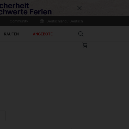
Close
Community
Deutschland / Deutsch
Search
KAUFEN
ANGEBOTE
Online
store