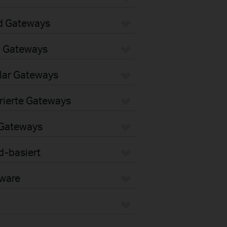
d Gateways
i Gateways
lar Gateways
rierte Gateways
 Gateways
d-basiert
dware