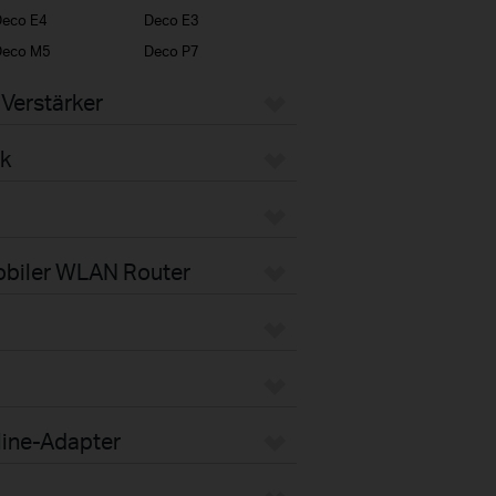
eco E4
Deco E3
Deco M5
Deco P7
Verstärker
k
obiler WLAN Router
line-Adapter