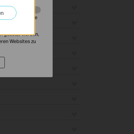
en
alysieren, um die
groboter
n gesetzt werden,
unt
deren Websites zu