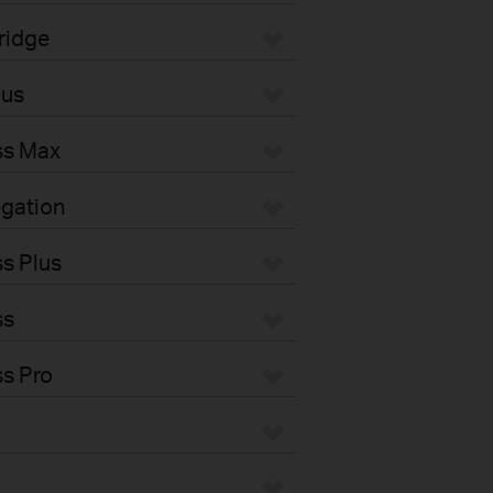
ridge
pus
ss Max
gation
s Plus
ss
s Pro