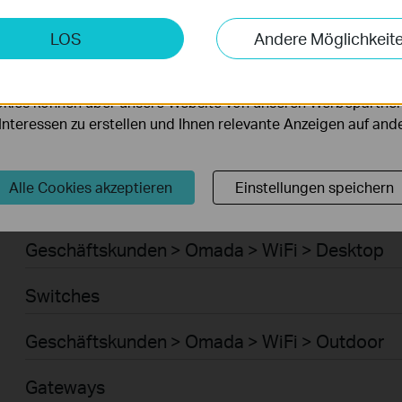
Smart-Home > Saugroboter > Saugroboter
keting-Cookies
LOS
Andere Möglichkeit
möglichen es uns, Ihre Aktivitäten auf unserer Website zu an
Smart-Home > Saugroboter > Zubehör für Sau
serer Website zu verbessern und anzupassen.
kies können über unsere Website von unseren Werbepartner
Geschäftskunden > Omada > WiFi > Ceiling Mo
r Interessen zu erstellen und Ihnen relevante Anzeigen auf an
WiFi
Alle Cookies akzeptieren
Einstellungen speichern
Geschäftskunden > Omada > WiFi > Wall Plate
Geschäftskunden > Omada > WiFi > Desktop
Switches
Geschäftskunden > Omada > WiFi > Outdoor
Gateways