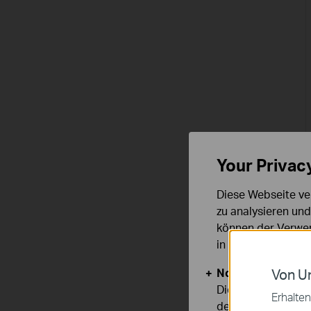
Your Privac
Diese Webseite ve
zu analysieren un
können der Verwen
in unseren
Datens
Notwendige Cook
Von Un
Diese Cookies sind
Erhalten
deaktiviert werden