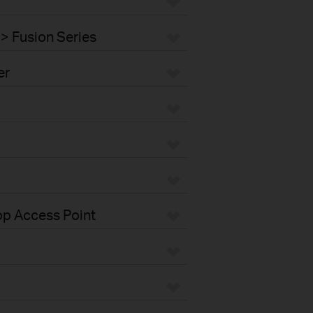
> Fusion Series
er
op Access Point