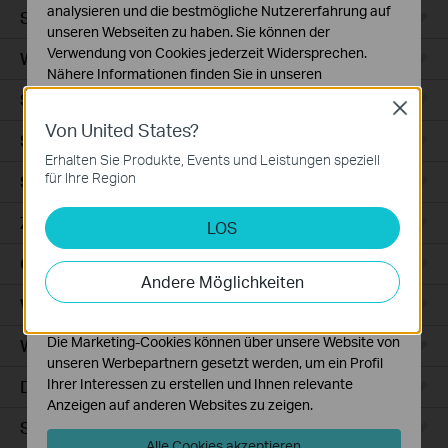
analysieren und die bestmögliche Nutzererfahrung auf
Smart Sensors
unseren Webseiten zu haben. Sie können der
Verwendung von Cookies jederzeit Widersprechen.
WLAN-Repeater+
Nähere Informationen finden Sie in unseren
Datenschutzhinweisen
.
Smartes Thermostat
Close
Von United States?
Notwendige Cookies
Smart Hub
Diese Cookies sind zur Funktion der Website
Erhalten Sie Produkte, Events und Leistungen speziell
erforderlich und können in Ihren Systemen nicht
für Ihre Region
Saugroboter
deaktiviert werden.
Zubehör für Saugroboter
LOS
Analyse- und Marketing-Cookies
Analyse-Cookies ermöglichen es uns, Ihre Aktivitäten
Ceiling Mount
auf unserer Website zu analysieren, um die
Andere Möglichkeiten
Funktionsweise unserer Website zu verbessern und
WiFi
anzupassen.
Die Marketing-Cookies können über unsere Website von
Wall Plate
unseren Werbepartnern gesetzt werden, um ein Profil
Ihrer Interessen zu erstellen und Ihnen relevante
Desktop
Anzeigen auf anderen Websites zu zeigen.
Switches
Alle Cookies akzeptieren