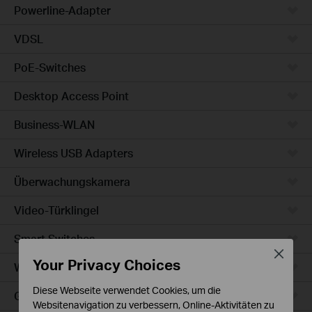
Powerline-Adapter
VDSL
PoE-Switches
Desktop Access Point
Business-WLAN
Wireless USB Adapters
Überwachungskamera
Video-Türklingel
Smart Switches
Close
Your Privacy Choices
WLAN-Steckdosen
Diese Webseite verwendet Cookies, um die
Glühbirne & LED-Streifen
Websitenavigation zu verbessern, Online-Aktivitäten zu