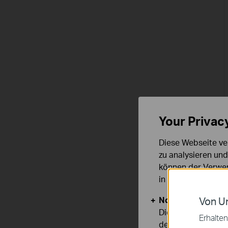
Your Privac
Diese Webseite ve
zu analysieren un
können der Verwen
in unseren
Datens
Notwendige Cook
Von Un
Diese Cookies sind
Erhalten
deaktiviert werden