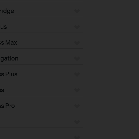
ridge
pus
ss Max
gation
s Plus
ss
s Pro