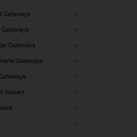
d Gateways
i Gateways
lar Gateways
rierte Gateways
 Gateways
d-basiert
dware