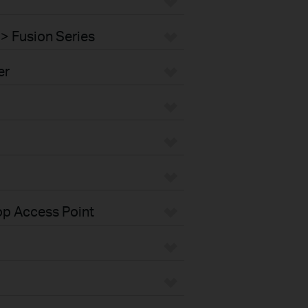
> Fusion Series
er
op Access Point