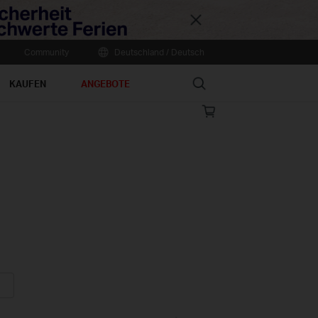
Close
Community
Deutschland / Deutsch
Search
KAUFEN
ANGEBOTE
Online
store