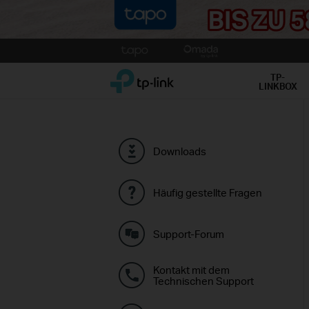
Click
to
TP-Link, Reliably Smart
skip
TP-
LINKBOX
the
navigation
bar
Downloads
Häufig gestellte Fragen
Support-Forum
Kontakt mit dem
Technischen Support