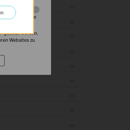
en
alysieren, um die
groboter
n gesetzt werden,
unt
deren Websites zu