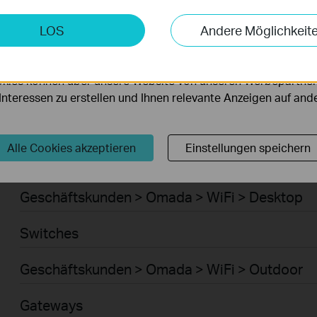
Smart-Home > Saugroboter > Saugroboter
keting-Cookies
LOS
Andere Möglichkeit
möglichen es uns, Ihre Aktivitäten auf unserer Website zu an
Smart-Home > Saugroboter > Zubehör für Sau
serer Website zu verbessern und anzupassen.
kies können über unsere Website von unseren Werbepartner
Geschäftskunden > Omada > WiFi > Ceiling Mo
r Interessen zu erstellen und Ihnen relevante Anzeigen auf an
WiFi
Alle Cookies akzeptieren
Einstellungen speichern
Geschäftskunden > Omada > WiFi > Wall Plate
Geschäftskunden > Omada > WiFi > Desktop
Switches
Geschäftskunden > Omada > WiFi > Outdoor
Gateways