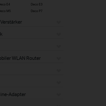
eco E4
Deco E3
Deco M5
Deco P7
Verstärker
k
obiler WLAN Router
line-Adapter