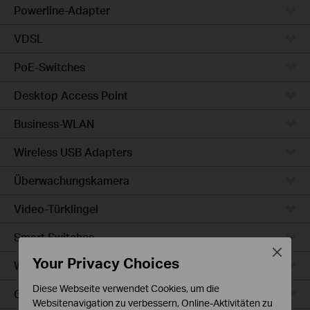
Powerline-Adapter
VDSL
PoE-Switches
Desktop Access Point
Business-WLAN
Wireless USB Adapters
Überwachungskamera
Video-Türklingel
Smart Switches
Close
Your Privacy Choices
WLAN-Steckdosen
Diese Webseite verwendet Cookies, um die
Glühbirne & LED-Streifen
Websitenavigation zu verbessern, Online-Aktivitäten zu