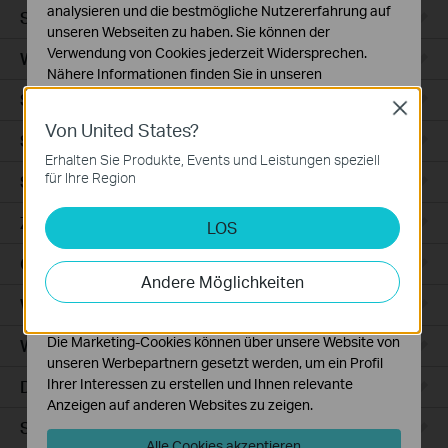
analysieren und die bestmögliche Nutzererfahrung auf
Smart Sensors
unseren Webseiten zu haben. Sie können der
Verwendung von Cookies jederzeit Widersprechen.
WLAN-Repeater+
Nähere Informationen finden Sie in unseren
Datenschutzhinweisen
.
Smartes Thermostat
Close
Von United States?
Notwendige Cookies
Smart Hub
Diese Cookies sind zur Funktion der Website
Erhalten Sie Produkte, Events und Leistungen speziell
erforderlich und können in Ihren Systemen nicht
für Ihre Region
Saugroboter
deaktiviert werden.
Zubehör für Saugroboter
LOS
Analyse- und Marketing-Cookies
Analyse-Cookies ermöglichen es uns, Ihre Aktivitäten
Ceiling Mount
auf unserer Website zu analysieren, um die
Andere Möglichkeiten
Funktionsweise unserer Website zu verbessern und
WiFi
anzupassen.
Die Marketing-Cookies können über unsere Website von
Wall Plate
unseren Werbepartnern gesetzt werden, um ein Profil
Ihrer Interessen zu erstellen und Ihnen relevante
Desktop
Anzeigen auf anderen Websites zu zeigen.
Switches
Alle Cookies akzeptieren