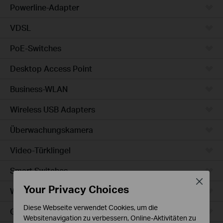
Powerline-Adapter
VDSL
PoE-Switches
Desktop Access Point
Business-WLAN
Wireless USB Adapters
Überwachungskamera
Video-Türklingel
Smart Switches
Close
Your Privacy Choices
WLAN-Steckdosen
Diese Webseite verwendet Cookies, um die
Glühbirne & LED-Streifen
Websitenavigation zu verbessern, Online-Aktivitäten zu