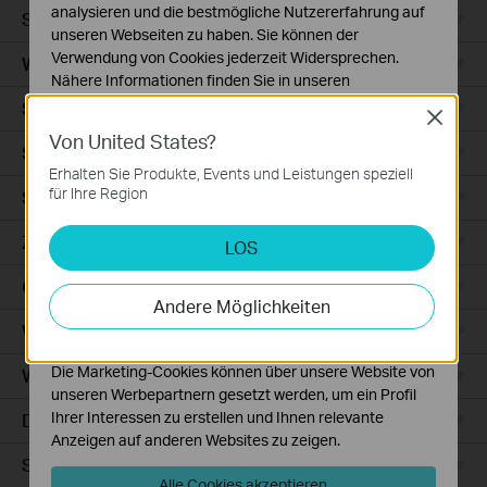
analysieren und die bestmögliche Nutzererfahrung auf
Smart Sensors
unseren Webseiten zu haben. Sie können der
Verwendung von Cookies jederzeit Widersprechen.
WLAN-Repeater+
Nähere Informationen finden Sie in unseren
Datenschutzhinweisen
.
Smartes Thermostat
Close
Von United States?
Notwendige Cookies
Smart Hub
Diese Cookies sind zur Funktion der Website
Erhalten Sie Produkte, Events und Leistungen speziell
erforderlich und können in Ihren Systemen nicht
für Ihre Region
Saugroboter
deaktiviert werden.
Zubehör für Saugroboter
LOS
Analyse- und Marketing-Cookies
Analyse-Cookies ermöglichen es uns, Ihre Aktivitäten
Ceiling Mount
auf unserer Website zu analysieren, um die
Andere Möglichkeiten
Funktionsweise unserer Website zu verbessern und
WiFi
anzupassen.
Die Marketing-Cookies können über unsere Website von
Wall Plate
unseren Werbepartnern gesetzt werden, um ein Profil
Ihrer Interessen zu erstellen und Ihnen relevante
Desktop
Anzeigen auf anderen Websites zu zeigen.
Switches
Alle Cookies akzeptieren