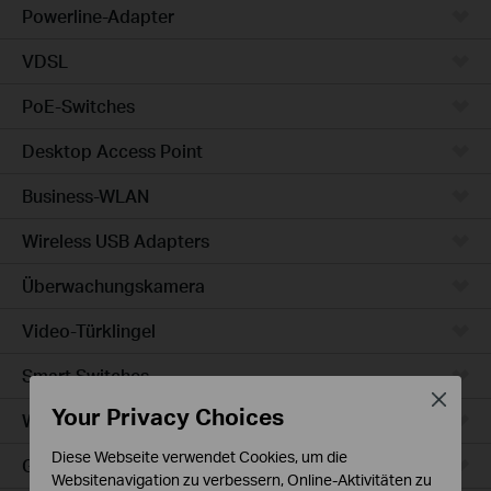
Powerline-Adapter
VDSL
PoE-Switches
Desktop Access Point
Business-WLAN
Wireless USB Adapters
Überwachungskamera
Video-Türklingel
Smart Switches
Close
Your Privacy Choices
WLAN-Steckdosen
Diese Webseite verwendet Cookies, um die
Glühbirne & LED-Streifen
Websitenavigation zu verbessern, Online-Aktivitäten zu