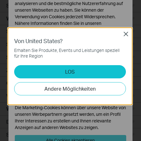
analysieren und die bestmögliche Nutzererfahrung auf
Smart Sensors
unseren Webseiten zu haben. Sie können der
Verwendung von Cookies jederzeit Widersprechen.
WLAN-Repeater+
Nähere Informationen finden Sie in unseren
Datenschutzhinweisen
.
Smartes Thermostat
Close
Von United States?
Notwendige Cookies
Smart Hub
Diese Cookies sind zur Funktion der Website
Erhalten Sie Produkte, Events und Leistungen speziell
erforderlich und können in Ihren Systemen nicht
für Ihre Region
Saugroboter
deaktiviert werden.
Zubehör für Saugroboter
LOS
Analyse- und Marketing-Cookies
Analyse-Cookies ermöglichen es uns, Ihre Aktivitäten
Ceiling Mount
auf unserer Website zu analysieren, um die
Andere Möglichkeiten
Funktionsweise unserer Website zu verbessern und
WiFi
anzupassen.
Die Marketing-Cookies können über unsere Website von
Wall Plate
unseren Werbepartnern gesetzt werden, um ein Profil
Ihrer Interessen zu erstellen und Ihnen relevante
Desktop
Anzeigen auf anderen Websites zu zeigen.
Switches
Alle Cookies akzeptieren