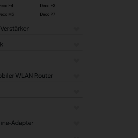
eco E4
Deco E3
Deco M5
Deco P7
Verstärker
k
obiler WLAN Router
line-Adapter