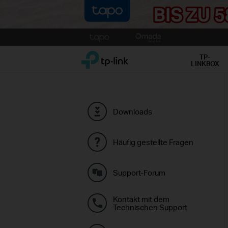
Click
to
TP-Link, Reliably Smart
skip
TP-
LINKBOX
the
navigation
bar
Downloads
Häufig gestellte Fragen
Support-Forum
Kontakt mit dem
Technischen Support