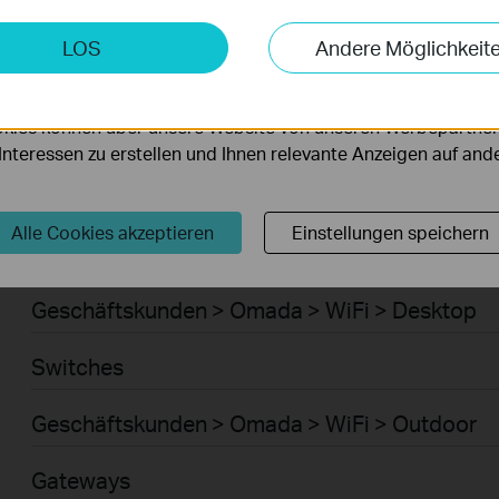
Smart-Home > Saugroboter > Saugroboter
keting-Cookies
LOS
Andere Möglichkeit
möglichen es uns, Ihre Aktivitäten auf unserer Website zu an
Smart-Home > Saugroboter > Zubehör für Sau
serer Website zu verbessern und anzupassen.
kies können über unsere Website von unseren Werbepartner
Geschäftskunden > Omada > WiFi > Ceiling Mo
r Interessen zu erstellen und Ihnen relevante Anzeigen auf an
WiFi
Alle Cookies akzeptieren
Einstellungen speichern
Geschäftskunden > Omada > WiFi > Wall Plate
Geschäftskunden > Omada > WiFi > Desktop
Switches
Geschäftskunden > Omada > WiFi > Outdoor
Gateways