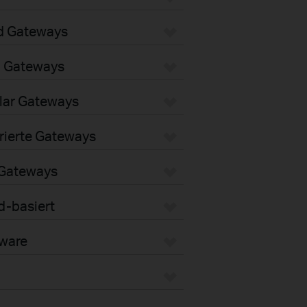
d Gateways
i Gateways
lar Gateways
rierte Gateways
 Gateways
d-basiert
dware