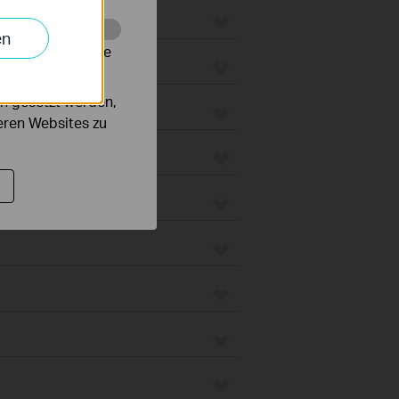
en
alysieren, um die
groboter
n gesetzt werden,
unt
deren Websites zu