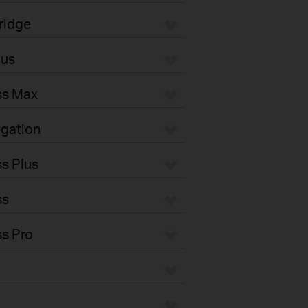
ridge
pus
ss Max
gation
s Plus
ss
s Pro