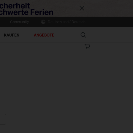
Close
Community
Deutschland / Deutsch
Search
KAUFEN
ANGEBOTE
Online
store