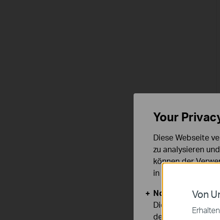
Your Privac
Diese Webseite ve
zu analysieren un
können der Verwen
in unseren
Datens
Notwendige Cook
Von Un
Diese Cookies sind
Erhalten
deaktiviert werden