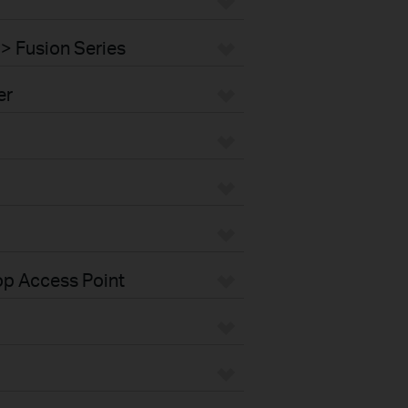
> Fusion Series
er
op Access Point