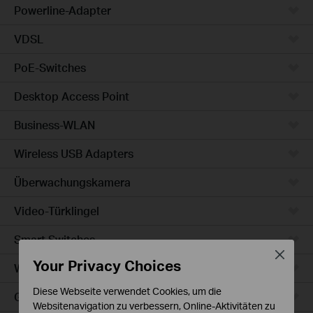
Powerline-Adapter
VDSL
PoE-Switches
Desktop Access Point
Business-WLAN
Wireless USB Adapters
Überwachungskamera
Video-Türklingel
Smart Switches
Close
Your Privacy Choices
WLAN-Steckdosen
Diese Webseite verwendet Cookies, um die
Glühbirne & LED-Streifen
Websitenavigation zu verbessern, Online-Aktivitäten zu