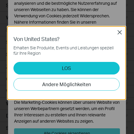
analysieren und die bestmögliche Nutzererfahrung auf
Smart Sensors
unseren Webseiten zu haben. Sie können der
Verwendung von Cookies jederzeit Widersprechen.
WLAN-Repeater+
Nähere Informationen finden Sie in unseren
Datenschutzhinweisen
.
Smartes Thermostat
Close
Von United States?
Notwendige Cookies
Smart Hub
Diese Cookies sind zur Funktion der Website
Erhalten Sie Produkte, Events und Leistungen speziell
erforderlich und können in Ihren Systemen nicht
für Ihre Region
Saugroboter
deaktiviert werden.
Zubehör für Saugroboter
LOS
Analyse- und Marketing-Cookies
Analyse-Cookies ermöglichen es uns, Ihre Aktivitäten
Ceiling Mount
auf unserer Website zu analysieren, um die
Andere Möglichkeiten
Funktionsweise unserer Website zu verbessern und
WiFi
anzupassen.
Die Marketing-Cookies können über unsere Website von
Wall Plate
unseren Werbepartnern gesetzt werden, um ein Profil
Ihrer Interessen zu erstellen und Ihnen relevante
Desktop
Anzeigen auf anderen Websites zu zeigen.
Switches
Alle Cookies akzeptieren