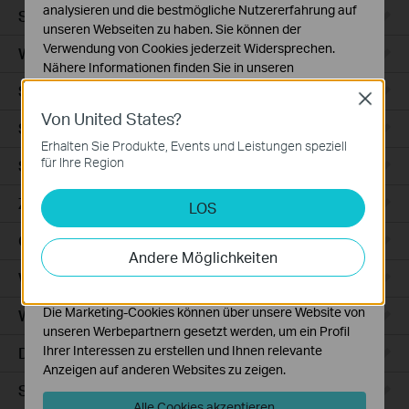
analysieren und die bestmögliche Nutzererfahrung auf
Smart Sensors
unseren Webseiten zu haben. Sie können der
Verwendung von Cookies jederzeit Widersprechen.
WLAN-Repeater+
Nähere Informationen finden Sie in unseren
Datenschutzhinweisen
.
Smartes Thermostat
Close
Von United States?
Notwendige Cookies
Smart Hub
Diese Cookies sind zur Funktion der Website
Erhalten Sie Produkte, Events und Leistungen speziell
erforderlich und können in Ihren Systemen nicht
für Ihre Region
Saugroboter
deaktiviert werden.
Zubehör für Saugroboter
LOS
Analyse- und Marketing-Cookies
Analyse-Cookies ermöglichen es uns, Ihre Aktivitäten
Ceiling Mount
auf unserer Website zu analysieren, um die
Andere Möglichkeiten
Funktionsweise unserer Website zu verbessern und
WiFi
anzupassen.
Die Marketing-Cookies können über unsere Website von
Wall Plate
unseren Werbepartnern gesetzt werden, um ein Profil
Ihrer Interessen zu erstellen und Ihnen relevante
Desktop
Anzeigen auf anderen Websites zu zeigen.
Switches
Alle Cookies akzeptieren