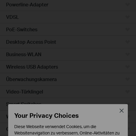
Powerline-Adapter
VDSL
PoE-Switches
Desktop Access Point
Business-WLAN
Wireless USB Adapters
Überwachungskamera
Video-Türklingel
Smart Switches
Close
Your Privacy Choices
WLAN-Steckdosen
Diese Webseite verwendet Cookies, um die
Glühbirne & LED-Streifen
Websitenavigation zu verbessern, Online-Aktivitäten zu