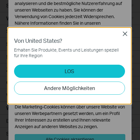
analysieren und die bestmögliche Nutzererfahrung auf
Smart Sensors
unseren Webseiten zu haben. Sie können der
Verwendung von Cookies jederzeit Widersprechen.
WLAN-Repeater+
Nähere Informationen finden Sie in unseren
Datenschutzhinweisen
.
Smartes Thermostat
Close
Von United States?
Notwendige Cookies
Smart Hub
Diese Cookies sind zur Funktion der Website
Erhalten Sie Produkte, Events und Leistungen speziell
erforderlich und können in Ihren Systemen nicht
für Ihre Region
Saugroboter
deaktiviert werden.
Zubehör für Saugroboter
LOS
Analyse- und Marketing-Cookies
Analyse-Cookies ermöglichen es uns, Ihre Aktivitäten
Ceiling Mount
auf unserer Website zu analysieren, um die
Andere Möglichkeiten
Funktionsweise unserer Website zu verbessern und
WiFi
anzupassen.
Die Marketing-Cookies können über unsere Website von
Wall Plate
unseren Werbepartnern gesetzt werden, um ein Profil
Ihrer Interessen zu erstellen und Ihnen relevante
Desktop
Anzeigen auf anderen Websites zu zeigen.
Switches
Alle Cookies akzeptieren