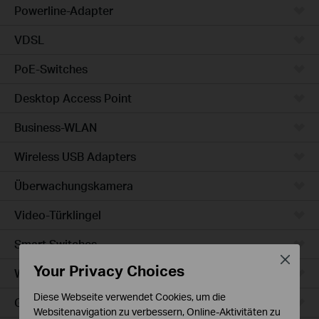
Powerline-Adapter
VDSL
PoE-Switches
Desktop Access Point
Business-WLAN
Wireless USB Adapters
Überwachungskamera
Video-Türklingel
Smart Switches
Close
Your Privacy Choices
WLAN-Steckdosen
Diese Webseite verwendet Cookies, um die
Glühbirne & LED-Streifen
Websitenavigation zu verbessern, Online-Aktivitäten zu