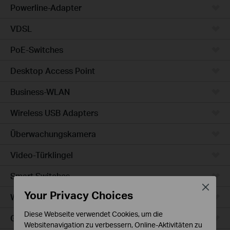
Powerline-Adapter
VDSL
PoE-Switches
Desktop Access Point
Business-WLAN
Wireless USB Adapters
Überwachungskamera
Video-Türklingel
Smart Switches
Close
Your Privacy Choices
WLAN-Steckdosen
Diese Webseite verwendet Cookies, um die
Glühbirne & LED-Streifen
Websitenavigation zu verbessern, Online-Aktivitäten zu