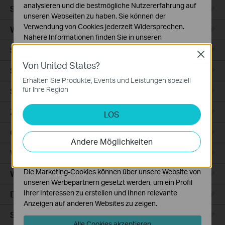
analysieren und die bestmögliche Nutzererfahrung auf
Smart Sensors
unseren Webseiten zu haben. Sie können der
Verwendung von Cookies jederzeit Widersprechen.
WLAN-Repeater+
Nähere Informationen finden Sie in unseren
Datenschutzhinweisen
.
Smartes Thermostat
Close
Von United States?
Notwendige Cookies
Smart Hub
Diese Cookies sind zur Funktion der Website
Erhalten Sie Produkte, Events und Leistungen speziell
erforderlich und können in Ihren Systemen nicht
für Ihre Region
Saugroboter
deaktiviert werden.
Zubehör für Saugroboter
LOS
Analyse- und Marketing-Cookies
Analyse-Cookies ermöglichen es uns, Ihre Aktivitäten
Ceiling Mount
auf unserer Website zu analysieren, um die
Andere Möglichkeiten
Funktionsweise unserer Website zu verbessern und
WiFi
anzupassen.
Die Marketing-Cookies können über unsere Website von
Wall Plate
unseren Werbepartnern gesetzt werden, um ein Profil
Ihrer Interessen zu erstellen und Ihnen relevante
Desktop
Anzeigen auf anderen Websites zu zeigen.
Switches
Alle Cookies akzeptieren