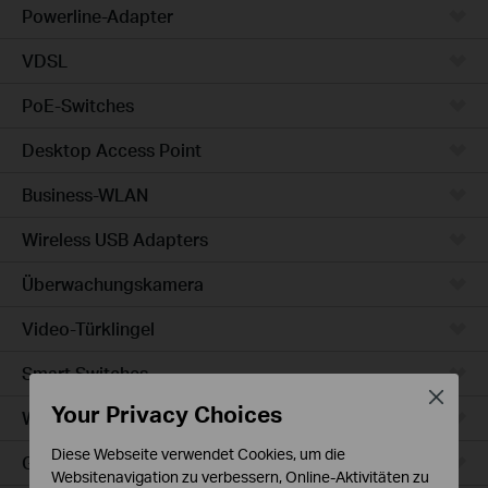
Powerline-Adapter
VDSL
PoE-Switches
Desktop Access Point
Business-WLAN
Wireless USB Adapters
Überwachungskamera
Video-Türklingel
Smart Switches
Close
Your Privacy Choices
WLAN-Steckdosen
Diese Webseite verwendet Cookies, um die
Glühbirne & LED-Streifen
Websitenavigation zu verbessern, Online-Aktivitäten zu