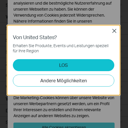
analysieren und die bestmögliche Nutzererfahrung auf
Smart Sensors
unseren Webseiten zu haben. Sie können der
Verwendung von Cookies jederzeit Widersprechen.
WLAN-Repeater+
Nähere Informationen finden Sie in unseren
Datenschutzhinweisen
.
Smartes Thermostat
Close
Von United States?
Notwendige Cookies
Smart Hub
Diese Cookies sind zur Funktion der Website
Erhalten Sie Produkte, Events und Leistungen speziell
erforderlich und können in Ihren Systemen nicht
für Ihre Region
Saugroboter
deaktiviert werden.
Zubehör für Saugroboter
LOS
Analyse- und Marketing-Cookies
Analyse-Cookies ermöglichen es uns, Ihre Aktivitäten
Ceiling Mount
auf unserer Website zu analysieren, um die
Andere Möglichkeiten
Funktionsweise unserer Website zu verbessern und
WiFi
anzupassen.
Die Marketing-Cookies können über unsere Website von
Wall Plate
unseren Werbepartnern gesetzt werden, um ein Profil
Ihrer Interessen zu erstellen und Ihnen relevante
Desktop
Anzeigen auf anderen Websites zu zeigen.
Switches
Alle Cookies akzeptieren