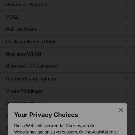
Powerline-Adapter
VDSL
PoE-Switches
Desktop Access Point
Business-WLAN
Wireless USB Adapters
Überwachungskamera
Video-Türklingel
Smart Switches
Close
Your Privacy Choices
WLAN-Steckdosen
Diese Webseite verwendet Cookies, um die
Glühbirne & LED-Streifen
Websitenavigation zu verbessern, Online-Aktivitäten zu