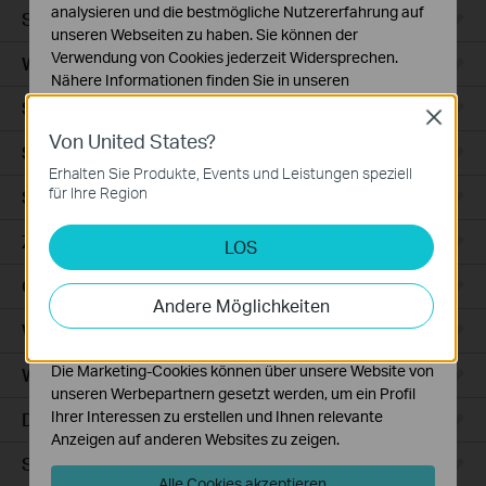
analysieren und die bestmögliche Nutzererfahrung auf
Smart Sensors
unseren Webseiten zu haben. Sie können der
Verwendung von Cookies jederzeit Widersprechen.
WLAN-Repeater+
Nähere Informationen finden Sie in unseren
Datenschutzhinweisen
.
Smartes Thermostat
Close
Von United States?
Notwendige Cookies
Smart Hub
Diese Cookies sind zur Funktion der Website
Erhalten Sie Produkte, Events und Leistungen speziell
erforderlich und können in Ihren Systemen nicht
für Ihre Region
Saugroboter
deaktiviert werden.
Zubehör für Saugroboter
LOS
Analyse- und Marketing-Cookies
Analyse-Cookies ermöglichen es uns, Ihre Aktivitäten
Ceiling Mount
auf unserer Website zu analysieren, um die
Andere Möglichkeiten
Funktionsweise unserer Website zu verbessern und
WiFi
anzupassen.
Die Marketing-Cookies können über unsere Website von
Wall Plate
unseren Werbepartnern gesetzt werden, um ein Profil
Ihrer Interessen zu erstellen und Ihnen relevante
Desktop
Anzeigen auf anderen Websites zu zeigen.
Switches
Alle Cookies akzeptieren