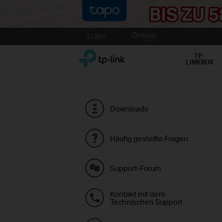
Click
to
TP-Link, Reliably Smart
skip
TP-
LINKBOX
the
navigation
bar
Downloads
Häufig gestellte Fragen
Support-Forum
Kontakt mit dem
Technischen Support