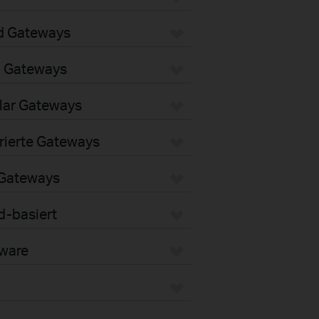
d Gateways
i Gateways
lar Gateways
rierte Gateways
 Gateways
d-basiert
dware