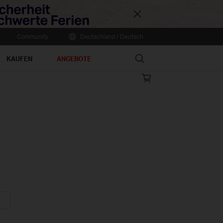
Close
Community
Deutschland / Deutsch
Search
KAUFEN
ANGEBOTE
Online
store