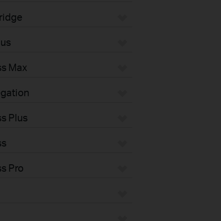
ridge
pus
ss Max
gation
s Plus
ss
s Pro