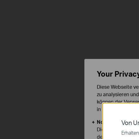
Your Privac
Diese Webseite ve
zu analysieren un
können der Verwen
in unseren
Datens
Notwendige Cook
Von Un
Diese Cookies sind
Erhalten
deaktiviert werden