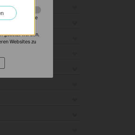
en
alysieren, um die
groboter
n gesetzt werden,
unt
deren Websites zu