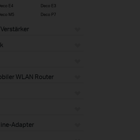
eco E4
Deco E3
Deco M5
Deco P7
Verstärker
k
obiler WLAN Router
line-Adapter