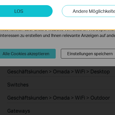
Smart-Home > Saugroboter > Saugroboter
keting-Cookies
LOS
Andere Möglichkeit
möglichen es uns, Ihre Aktivitäten auf unserer Website zu an
Smart-Home > Saugroboter > Zubehör für Sau
serer Website zu verbessern und anzupassen.
kies können über unsere Website von unseren Werbepartner
Geschäftskunden > Omada > WiFi > Ceiling Mo
r Interessen zu erstellen und Ihnen relevante Anzeigen auf an
WiFi
Alle Cookies akzeptieren
Einstellungen speichern
Geschäftskunden > Omada > WiFi > Wall Plate
Geschäftskunden > Omada > WiFi > Desktop
Switches
Geschäftskunden > Omada > WiFi > Outdoor
Gateways