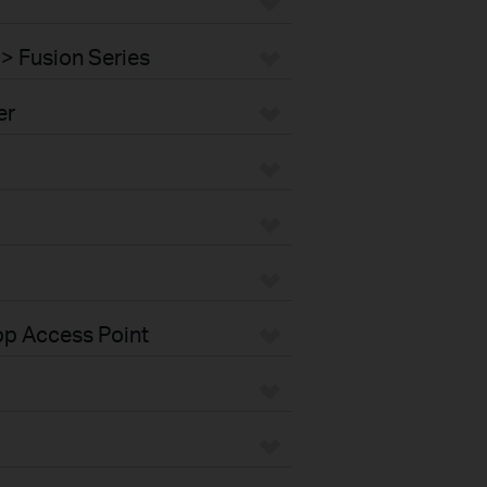
> Fusion Series
er
op Access Point