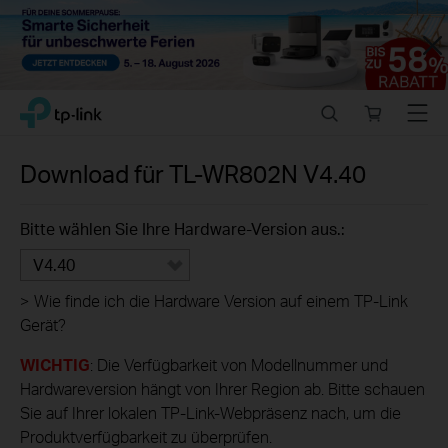
Close
Click
Search
Online
Menu
TP-Link, Reliably Smart
to
store
skip
the
Download für
TL-WR802N
V4.40
navigation
bar
Bitte wählen Sie Ihre Hardware-Version aus.:
V4.40
>
Wie finde ich die Hardware Version auf einem TP-Link
Gerät?
WICHTIG
: Die Verfügbarkeit von Modellnummer und
Hardwareversion hängt von Ihrer Region ab. Bitte schauen
Sie auf Ihrer lokalen TP-Link-Webpräsenz nach, um die
Produktverfügbarkeit zu überprüfen.