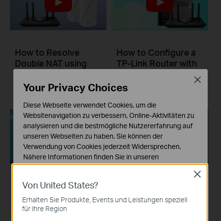
How to Resolve
How to Configure a
Double NAT using
TP-Link Router with
Starlink
Starlink
Close
Your Privacy Choices
Diese Webseite verwendet Cookies, um die
Websitenavigation zu verbessern, Online-Aktivitäten zu
analysieren und die bestmögliche Nutzererfahrung auf
unseren Webseiten zu haben. Sie können der
Verwendung von Cookies jederzeit Widersprechen.
Nähere Informationen finden Sie in unseren
Datenschutzhinweisen
.
Close
Von United States?
What should I do if I
What should I do if I
Notwendige Cookies
cannot access the
cannot access the
Diese Cookies sind zur Funktion der Website
Erhalten Sie Produkte, Events und Leistungen speziell
erforderlich und können in Ihren Systemen nicht
internet? - Using a
internet? - Using a
für Ihre Region
deaktiviert werden.
DSL modem and a
cable modem and a