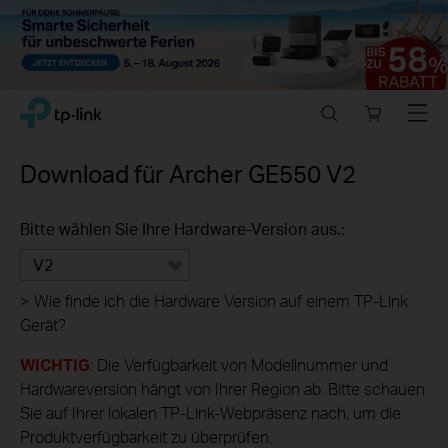
Close
Click
Search
Online
Menu
TP-Link, Reliably Smart
to
store
skip
the
Download für
Archer GE550
V2
navigation
bar
Bitte wählen Sie Ihre Hardware-Version aus.:
V2
>
Wie finde ich die Hardware Version auf einem TP-Link
Gerät?
WICHTIG
: Die Verfügbarkeit von Modellnummer und
Hardwareversion hängt von Ihrer Region ab. Bitte schauen
Sie auf Ihrer lokalen TP-Link-Webpräsenz nach, um die
Produktverfügbarkeit zu überprüfen.