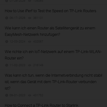
07-28-2026
134065
views
How to Use iPerf to Test the Speed on TP-Link Routers
06-17-2026
381131
views
Wie kann ich einen Router als Satellitengerät zu einem
EasyMesh-Netzwerk hinzufügen?
12-03-2024
432067
views
Wie richte ich ein IoT-Netzwerk auf einem TP-Link-WLAN-
Router ein?
11-02-2023
216149
views
Was kann ich tun, wenn die Internetverbindung nicht stabil
ist, wenn das Gerät mit dem TP-Link-Router verbunden
ist?
09-01-2023
431752
views
How to Connect a TP-Link Router to Starlink