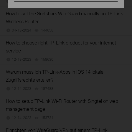
04-18-2024
95992
views
How to set the Surfshark WireGuard manually on TP-Link
Wireless Router
04-12-2024
144658
views
How to choose right TP-Link product for your internet
service
12-19-2023
158630
views
Warum muss ich TP-Link-Apps in IOS 14 lokale
Zugriffsrechte erteilen?
12-14-2023
187488
views
How to setup TP-Link Wi-Fi Router with Singtel on web
management page
12-14-2023
153731
views
Einrichten von WireGuard VPN auf einem TP-Link