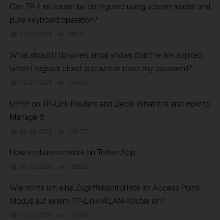
Can TP-Link router be configured using screen reader and
pure keyboard operation?
11-06-2025
89022
views
What should I do when email shows that the link expired
when I register cloud account or reset my password?
10-27-2025
134455
views
UPnP on TP-Link Routers and Deco: What It Is and How to
Manage It
08-28-2025
133176
views
How to share network on Tether App
06-12-2025
128950
views
Wie richte ich eine Zugriffskontrollliste im Access Point-
Modus auf einem TP-Link-WLAN-Router ein?
11-02-2023
216692
views