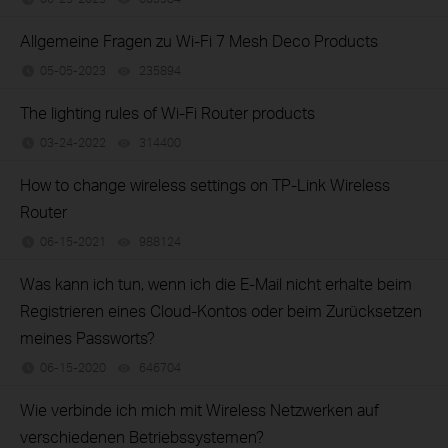
Allgemeine Fragen zu Wi-Fi 7 Mesh Deco Products
05-05-2023
235894
views
The lighting rules of Wi-Fi Router products
03-24-2022
314400
views
How to change wireless settings on TP-Link Wireless
Router
06-15-2021
988124
views
Was kann ich tun, wenn ich die E-Mail nicht erhalte beim
Registrieren eines Cloud-Kontos oder beim Zurücksetzen
meines Passworts?
06-15-2020
646704
views
Wie verbinde ich mich mit Wireless Netzwerken auf
verschiedenen Betriebssystemen?