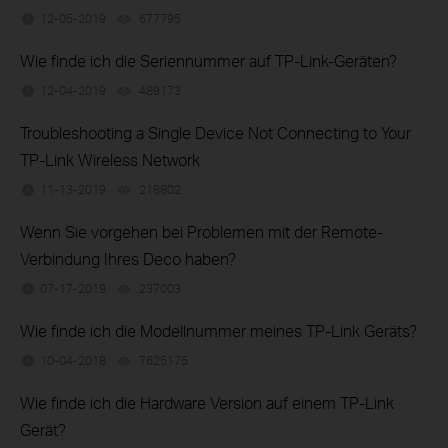
12-05-2019
677795
views
Wie finde ich die Seriennummer auf TP-Link-Geräten?
12-04-2019
489173
views
Troubleshooting a Single Device Not Connecting to Your
TP-Link Wireless Network
11-13-2019
218802
views
Wenn Sie vorgehen bei Problemen mit der Remote-
Verbindung Ihres Deco haben?
07-17-2019
237003
views
Wie finde ich die Modellnummer meines TP-Link Geräts?
10-04-2018
7625175
views
Wie finde ich die Hardware Version auf einem TP-Link
Gerät?