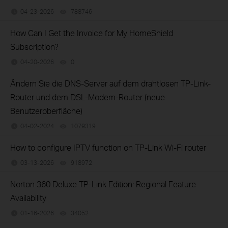
04-23-2026
788746
views
How Can I Get the Invoice for My HomeShield
Subscription?
04-20-2026
0
views
Ändern Sie die DNS-Server auf dem drahtlosen TP-Link-
Router und dem DSL-Modem-Router (neue
Benutzeroberfläche)
04-02-2024
1079319
views
How to configure IPTV function on TP-Link Wi-Fi router
03-13-2026
918972
views
Norton 360 Deluxe TP-Link Edition: Regional Feature
Availability
01-16-2026
34052
views