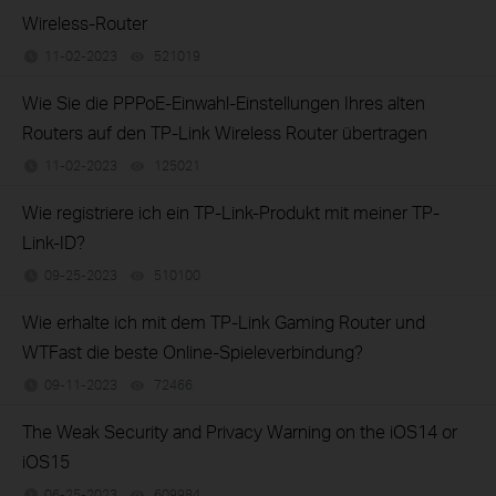
Wireless-Router
11-02-2023
521019
views
Wie Sie die PPPoE-Einwahl-Einstellungen Ihres alten
Routers auf den TP-Link Wireless Router übertragen
11-02-2023
125021
views
Wie registriere ich ein TP-Link-Produkt mit meiner TP-
Link-ID?
09-25-2023
510100
views
Wie erhalte ich mit dem TP-Link Gaming Router und
WTFast die beste Online-Spieleverbindung?
09-11-2023
72466
views
The Weak Security and Privacy Warning on the iOS14 or
iOS15
06-25-2023
609984
views