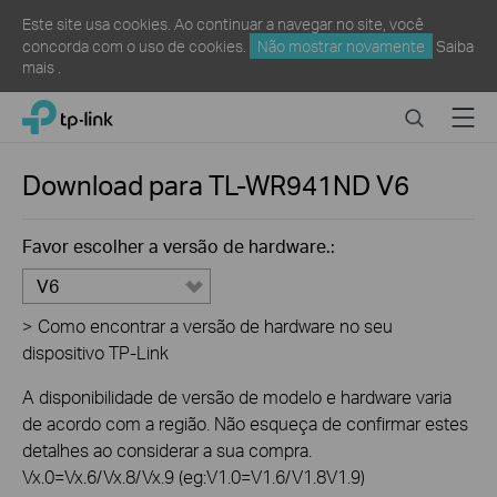
Este site usa cookies. Ao continuar a navegar no site, você
concorda com o uso de cookies.
Não mostrar novamente
Saiba
mais
.
Click
Search
Menu
TP-Link, Reliably Smart
to
skip
the
Download para
TL-WR941ND
V6
navigation
bar
Favor escolher a versão de hardware.:
V6
>
Como encontrar a versão de hardware no seu
dispositivo TP-Link
A disponibilidade de versão de modelo e hardware varia
de acordo com a região. Não esqueça de confirmar estes
detalhes ao considerar a sua compra.
Vx.0=Vx.6/Vx.8/Vx.9 (eg:V1.0=V1.6/V1.8V1.9)