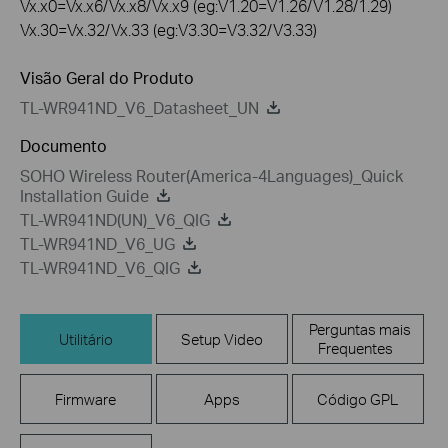
Vx.x0=Vx.x6/Vx.x8/Vx.x9 (eg:V1.20=V1.26/V1.28/1.29)
Vx.30=Vx.32/Vx.33 (eg:V3.30=V3.32/V3.33)
Visão Geral do Produto
TL-WR941ND_V6_Datasheet_UN
Documento
SOHO Wireless Router(America-4Languages)_Quick
Installation Guide
TL-WR941ND(UN)_V6_QIG
TL-WR941ND_V6_UG
TL-WR941ND_V6_QIG
Perguntas mais
Utilitário
Setup Video
Frequentes
Firmware
Apps
Código GPL