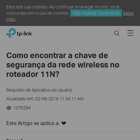
Este site usa cookies. Ao continuar a navegar no site, você
concorda com o uso de cookies.
Não mostrar novamente
Saiba
mais
.
Click
Search
Menu
TP-Link, Reliably Smart
to
skip
the
Como encontrar a chave de
navigation
segurança da rede wireless no
bar
roteador 11N?
Requisito de Aplicativo do Usuário
Atualizado em: 02-06-2016 11:34:11 AM
1076284
Este Artigo se aplica a: