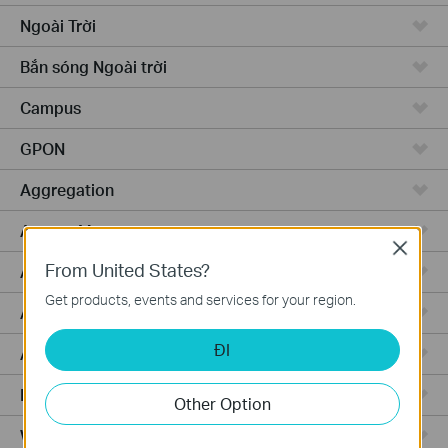
Ngoài Trời
Bắn sóng Ngoài trời
Campus
GPON
Aggregation
Access Max
Close
From United States?
Access Pro
Get products, events and services for your region.
Access
ĐI
Access Plus
Router Có Dây
Other Option
WiFi Router