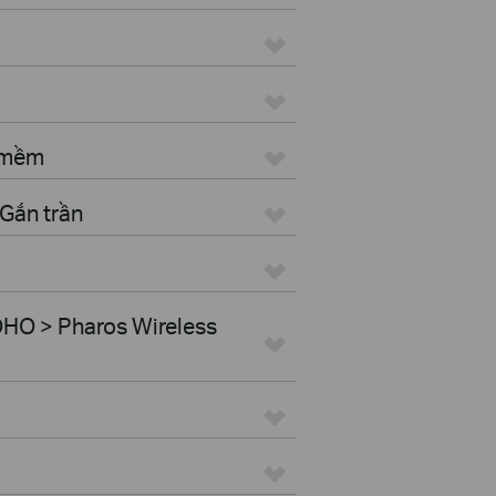
n mềm
Gắn trần
HO > Pharos Wireless