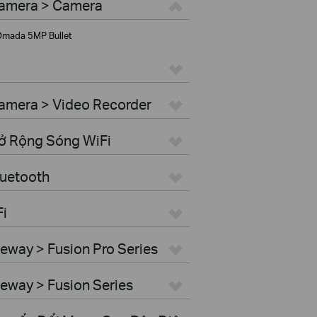
Camera > Camera
mada 5MP Bullet
amera > Video Recorder
Mở Rộng Sóng WiFi
luetooth
Fi
eway > Fusion Pro Series
eway > Fusion Series