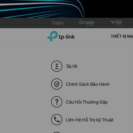
Click
to
TP-Link, Reliably Smart
skip
THIẾT BỊ M
the
navigation
bar
Tải Về
Chính Sách Bảo Hành
Câu Hỏi Thường Gặp
Liên Hệ Hỗ Trợ kỹ Thuật