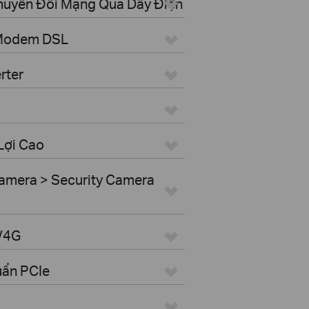
Chuyển Đổi Mạng Qua Dây Điện
 Modem DSL
rter
Lợi Cao
amera > Security Camera
G/4G
uẩn PCIe