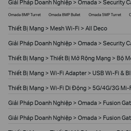
Giải Pháp Doanh Nghiệp > Omada > Security 
Giải Pháp Doanh Nghiệp
Omada 8MP Turret
Omada 8MP Bullet
Omada 5MP Turret
O
Dịch Vụ Viễn Thông
Thiết Bị Mạng > Mesh Wi-Fi > All Deco
Giải Pháp Doanh Nghiệp > Omada > Security C
Thiết Bị Mạng > Thiết Bị Mở Rộng Mạng > Bộ 
Thiết Bị Mạng > Wi-Fi Adapter > USB Wi-Fi & B
Thiết Bị Mạng > Wi-Fi Di Động > 5G/4G/3G Mi-
Giải Pháp Doanh Nghiệp > Omada > Fusion Gat
Giải Pháp Doanh Nghiệp > Omada > Fusion Gat