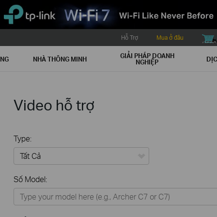
Hỗ Trợ
Mua ở đâu
buy icon
GIẢI PHÁP DOANH
ẠNG
NHÀ THÔNG MINH
DỊC
NGHIỆP
Video hỗ trợ
Type:
Tất Cả
Số Model:
Thiết Bị Mạng
Nhà Thông Minh