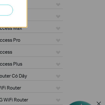
ON
Aggregation
Access Max
ccess Pro
Access
ccess Plus
outer Có Dây
iFi Router
G WiFi Router