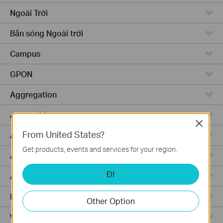
Ngoài Trời
Bắn sóng Ngoài trời
Campus
GPON
Aggregation
Access Max
Close
From United States?
Access Pro
Get products, events and services for your region.
Access
ĐI
Access Plus
Router Có Dây
Other Option
WiFi Router