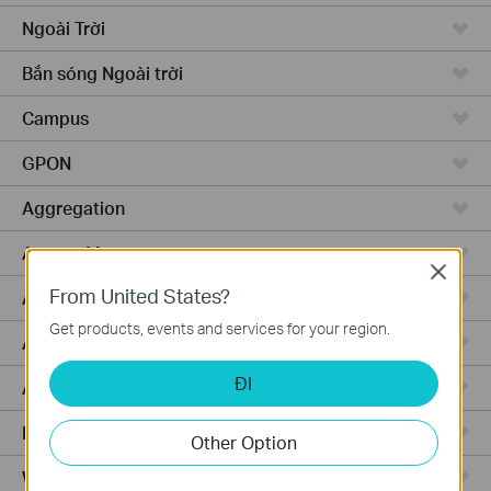
Ngoài Trời
Bắn sóng Ngoài trời
Campus
GPON
Aggregation
Access Max
Close
From United States?
Access Pro
Get products, events and services for your region.
Access
ĐI
Access Plus
Router Có Dây
Other Option
WiFi Router